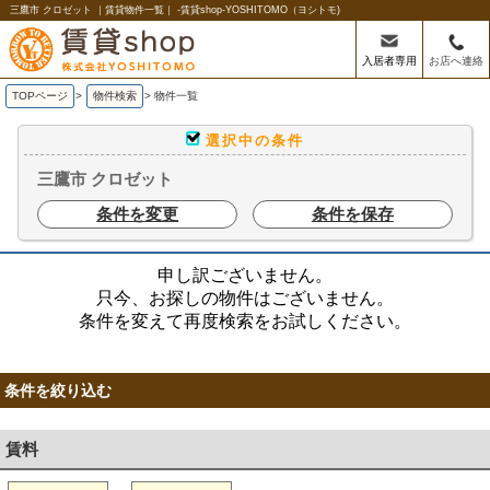
三鷹市 クロゼット ｜賃貸物件一覧｜ -賃貸shop-YOSHITOMO（ヨシトモ)
入居者専用
お店へ連絡
TOPページ
>
物件検索
>
物件一覧
選択中の条件
三鷹市 クロゼット
条件を変更
条件を保存
申し訳ございません。
只今、お探しの物件はございません。
条件を変えて再度検索をお試しください。
条件を絞り込む
賃料