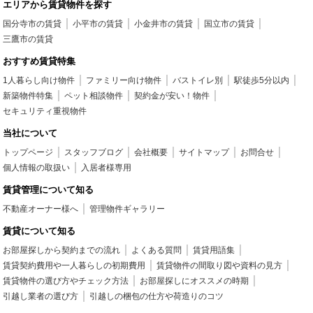
エリアから賃貸物件を探す
国分寺市の賃貸
小平市の賃貸
小金井市の賃貸
国立市の賃貸
三鷹市の賃貸
おすすめ賃貸特集
1人暮らし向け物件
ファミリー向け物件
バストイレ別
駅徒歩5分以内
新築物件特集
ペット相談物件
契約金が安い！物件
セキュリティ重視物件
当社について
トップページ
スタッフブログ
会社概要
サイトマップ
お問合せ
個人情報の取扱い
入居者様専用
賃貸管理について知る
不動産オーナー様へ
管理物件ギャラリー
賃貸について知る
お部屋探しから契約までの流れ
よくある質問
賃貸用語集
賃貸契約費用や一人暮らしの初期費用
賃貸物件の間取り図や資料の見方
賃貸物件の選び方やチェック方法
お部屋探しにオススメの時期
引越し業者の選び方
引越しの梱包の仕方や荷造りのコツ