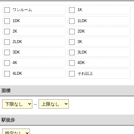
ワンルーム
1K
1DK
1LDK
2K
2DK
2LDK
3K
3DK
3LDK
4K
4DK
4LDK
それ以上
面積
～
駅徒歩