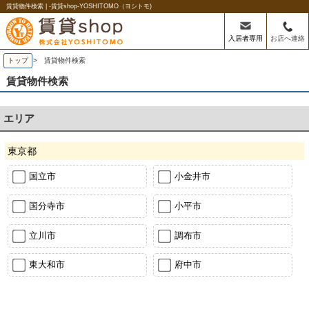
賃貸物件検索 | -賃貸shop-YOSHITOMO（ヨシトモ)
入居者専用
お店へ連絡
トップ
> 賃貸物件検索
賃貸物件検索
エリア
東京都
国立市
小金井市
国分寺市
小平市
立川市
調布市
東大和市
府中市