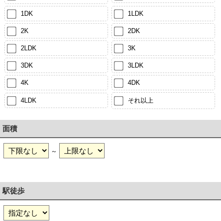
1DK
1LDK
2K
2DK
2LDK
3K
3DK
3LDK
4K
4DK
4LDK
それ以上
面積
～
駅徒歩