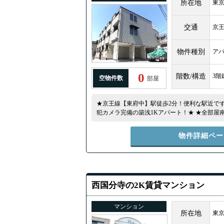
所在地
東
交通
京
物件種別
ア
0
階数/構造
3階
空物件数
部屋
★京王線【東府中】駅徒歩2分！便利な駅近で
犯カメラ完備の築浅1Kアパート！★ ★全部屋
別・ウォシュレット・無料インターネット等嬉
場もあるので車持ちの方にもオススメ！（※要
物件詳細ペー
もあります！★
西国分寺の2K賃貸マンション
マンション
所在地
東京