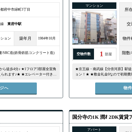
マンション
都府中市緑町3丁目
所
王線
東府中駅
交
ンション
築年月
1984年10月
物件
1
建/SRC造(鉄骨鉄筋コンクリート造)
階数
空物件数
部屋
ら徒歩4分♪ ★1フロア3部屋全室角
★京王線・南武線【分倍河原】駅徒
えられます♪★ ★エレベーター付きな
ョン！★ ★敷金礼金0なので初期
利！★学生さん・社会人の方におスス
時間365日使い放題！★
ジへ
物
国分寺の1K 潤ｵ 2DK賃
アパート