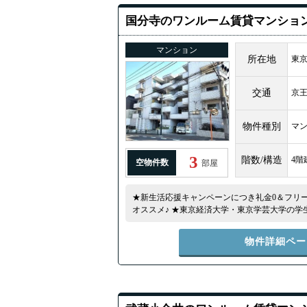
国分寺のワンルーム賃貸マンショ
マンション
所在地
東
交通
京
物件種別
マ
3
階数/構造
4階
空物件数
部屋
★新生活応援キャンペーンにつき礼金0＆フリー
オススメ♪ ★東京経済大学・東京学芸大学の学
日当たり良好♪★
物件詳細ペー