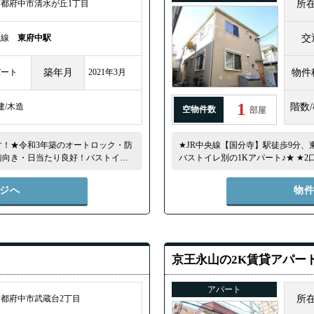
京都府中市清水が丘1丁目
所
王線
東府中駅
交
パート
築年月
2021年3月
物件
1
建/木造
階数
空物件数
部屋
す！★令和3年築のオートロック・防
★JR中央線【国分寺】駅徒歩9分
南向き・日当たり良好！バストイレ
バストイレ別の1Kアパート♪★ ★
しい設備が充実！★ ★敷地内に駐車
ニター付インターホン・・・など嬉
空き確認）★屋根付き駐輪スペース
立地しています！★コンビニ徒歩2分
ジへ
物
部屋もあります！★
京王永山の2K賃貸アパー
アパート
都府中市武蔵台2丁目
所