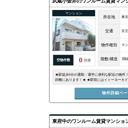
武蔵小金井のワンルーム賃貸マン
マンション
所在地
東京
交通
京
物件種別
マ
0
階数/構造
3階
空物件数
部屋
★駅徒歩6分の通勤・通学に便利な駅近の物件
距離にあります！★ ★駅前にはイトーヨーカ
ど、お店がたくさんあり非常に便利♪★
物件詳細ペー
東府中のワンルーム賃貸マンショ