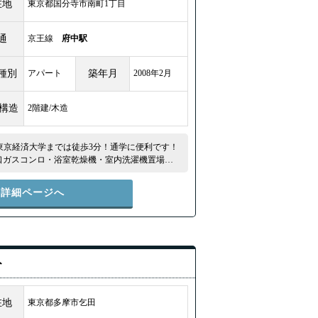
在地
東京都国分寺市南町1丁目
通
京王線
府中駅
種別
アパート
築年月
2008年2月
/構造
2階建/木造
、東京経済大学までは徒歩3分！通学に便利です！
2口ガスコンロ・浴室乾燥機・室内洗濯機置場・モ
しい設備♪★ ★全室南東向き＆閑静な住宅街に
と近くて便利です！★ ★収納豊富な2DKのお
件詳細ページへ
ト
在地
東京都多摩市乞田