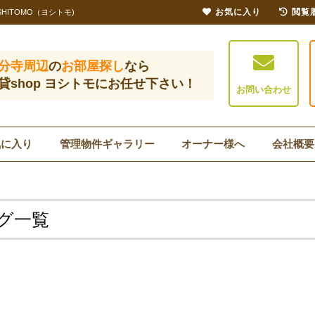
お気に入り
閲覧
ITOMO（ヨシトモ)
分寺周辺
の
お部屋探し
なら
貸shop ヨシトモにお任せ下さい！
お問い合わせ
気に入り
管理物件ギャラリー
オーナー様へ
会社概要
グ一覧