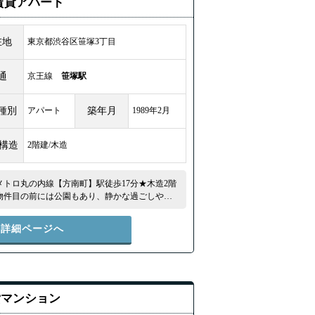
K賃貸アパート
在地
東京都渋谷区笹塚3丁目
通
京王線
笹塚駅
種別
アパート
築年月
1989年2月
/構造
2階建/木造
メトロ丸の内線【方南町】駅徒歩17分★木造2階
★物件目の前には公園もあり、静かな過ごしやすい
オススメ！★ ★駅徒歩9分！渋谷までは電車で
♪★
件詳細ページへ
貸マンション