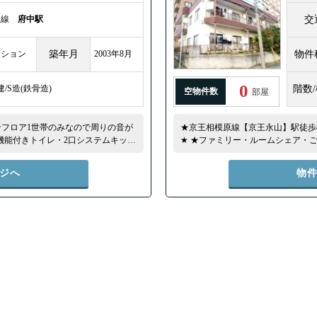
王線
府中駅
交
ンション
築年月
2003年8月
物件
0
建/S造(鉄骨造)
階数
空物件数
部屋
ンフロア1世帯のみなので周りの音が
★京王相模原線【京王永山】駅徒歩8
機能付きトイレ・2口システムキッチ
★ ★ファミリー・ルームシェア・
ェアにおススメです★ ★都立府中病
★目の前には川があるのでバルコニ
康ランド等々施設がたくさんありま
ジへ
物