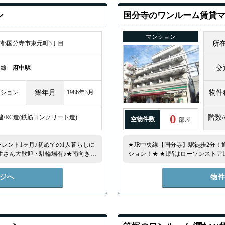
ン
国分寺のワンルーム賃貸
マンション
京都国分寺市東元町3丁目
所
王線
府中駅
交
ンション
築年月
1986年3月
物件
0
建/RC造(鉄筋コンクリート造)
階数
空物件数
部屋
レント1ヶ月♪初めての1人暮らしに
★JR中央線【国分寺】駅徒歩2分
生さん大歓迎・駐輪場有♪★南向き・
ション！★ ★1階はローソンストア
夜2時まで営業しているのでお買い
済！24時間365日使い放題！★
ジへ
物