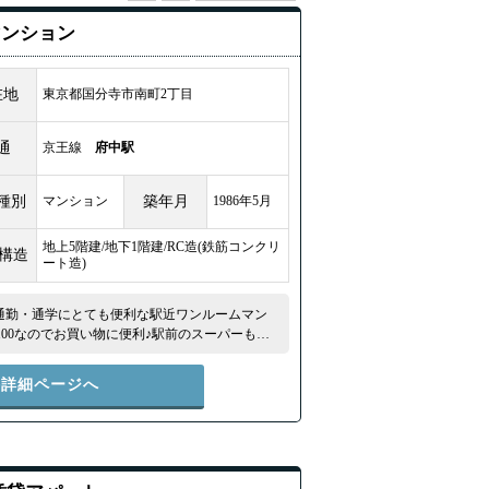
マンション
在地
東京都国分寺市南町2丁目
通
京王線
府中駅
種別
マンション
築年月
1986年5月
地上5階建/地下1階建/RC造(鉄筋コンクリ
/構造
ート造)
！通勤・通学にとても便利な駅近ワンルームマン
100なのでお買い物に便利♪駅前のスーパーも深
物には困りません♪★ ★無料インターネット導入
件詳細ページへ