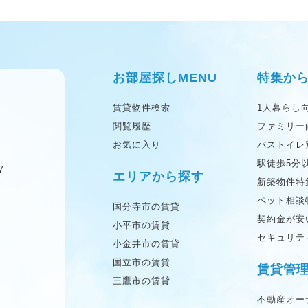
お部屋探しMENU
特集か
賃貸物件検索
1人暮らし
閲覧履歴
ファミリー
お気に入り
バストイレ
駅徒歩5分
7
エリアから探す
新築物件特
ペット相談
国分寺市の賃貸
契約金が安
小平市の賃貸
セキュリテ
小金井市の賃貸
国立市の賃貸
賃貸管
三鷹市の賃貸
不動産オー