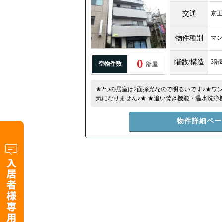
交通
京
物件種別
マ
0
階数/構造
3階
空物件数
部屋
★2つの居室は2面採光なので明るいです♪★ワ
気になりません♪★ ★追い焚き機能・温水洗浄
ンなど充実の設備です♪ファミリー・ルームシ
院にも近くて何かと安心です♪★
物件詳細ペー