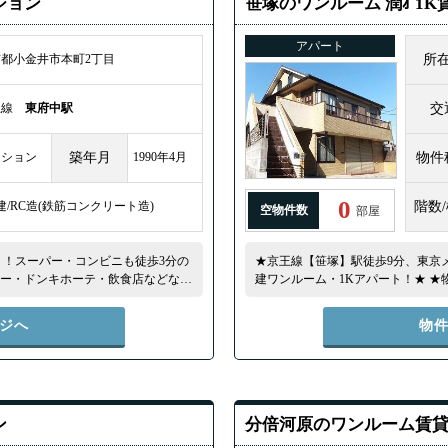
ション
笹塚のワンルーム 潤ｵ 1
アパート
都小金井市本町2丁目
所
王線
東府中駅
交
ンション
築年月
1990年4月
物件
0
建/RC造(鉄筋コンクリート造)
階数
空物件数
部屋
！！スーパー・コンビニも徒歩3分の
★京王線【笹塚】駅徒歩9分、東京
ドー・ドンキホーテ・飲食店などな
建ワンルーム・1Kアパート！★ 
環境です♪★初めての1人暮らしにも
15分！通勤通学がしやすい立地です
ジへ
物
ン
分倍河原のワンルーム賃