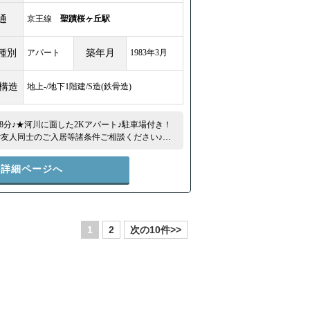
通
京王線
聖蹟桜ヶ丘駅
種別
アパート
築年月
1983年3月
/構造
地上-/地下1階建/S造(鉄骨造)
分♪★河川に面した2Kアパート♪駐車場付き！
ご友人同士のご入居等諸条件ご相談ください♪★
ーを開ければ開放感！★駅前にはスーパー・健
す！★
件詳細ページへ
1
2
次の10件>>