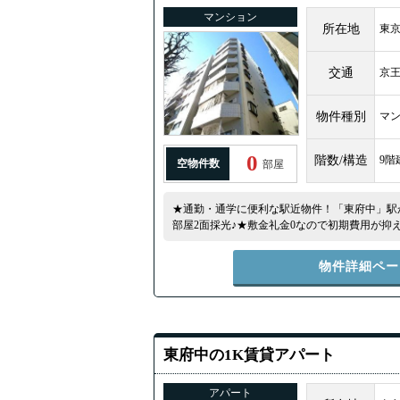
マンション
所在地
東京
交通
京
物件種別
マ
0
階数/構造
9階
空物件数
部屋
★通勤・通学に便利な駅近物件！「東府中」駅か
部屋2面採光♪★敷金礼金0なので初期費用が抑
ので移動がらくらく！★
物件詳細ペー
東府中の1K賃貸アパート
アパート