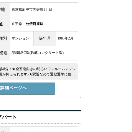
在地
東京都府中市美好町1丁目
通
京王線
分倍河原駅
種別
マンション
築年月
1985年2月
/構造
5階建/RC造(鉄筋コンクリート造)
歩8分！★全室南向きの明るいワンルームマンシ
費用が抑えられます♪★駅近なので通勤通学に便
メです♪★ ★無料インターネット導入済！24
件詳細ページへ
貸アパート