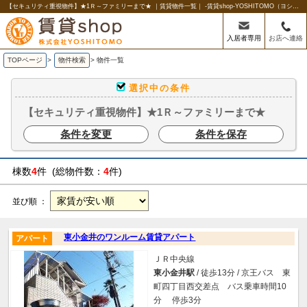
【セキュリティ重視物件】★1Ｒ～ファミリーまで★ ｜賃貸物件一覧｜ -賃貸shop-YOSHITOMO（ヨシトモ)
入居者専用
お店へ連絡
TOPページ
>
物件検索
>
物件一覧
選択中の条件
【セキュリティ重視物件】★1Ｒ～ファミリーまで★
条件を変更
条件を保存
棟数
4
件 (総物件数：
4
件)
並び順 ：
東小金井のワンルーム賃貸アパート
アパート
ＪＲ中央線
東小金井駅
/ 徒歩13分 / 京王バス 東
町四丁目西交差点 バス乗車時間10
分 停歩3分