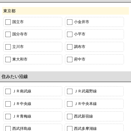
東京都
国立市
小金井市
国分寺市
小平市
立川市
調布市
東大和市
府中市
住みたい沿線
ＪＲ南武線
ＪＲ武蔵野線
ＪＲ中央線
ＪＲ中央本線
ＪＲ青梅線
西武新宿線
西武拝島線
西武多摩湖線