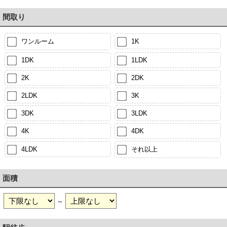
間取り
ワンルーム
1K
1DK
1LDK
2K
2DK
2LDK
3K
3DK
3LDK
4K
4DK
4LDK
それ以上
面積
～