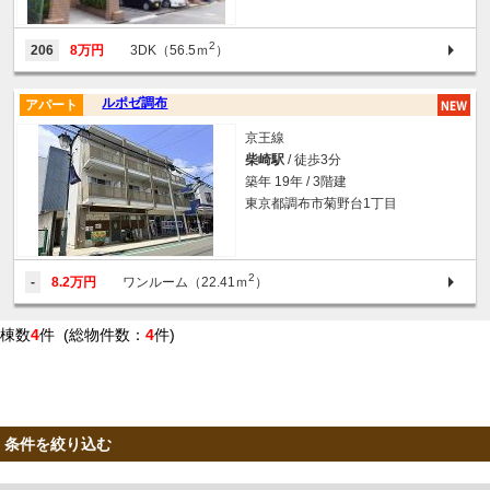
2
206
8万円
3DK（56.5ｍ
）
ルポゼ調布
アパート
京王線
柴崎駅
/ 徒歩3分
築年 19年 / 3階建
東京都調布市菊野台1丁目
2
-
8.2万円
ワンルーム（22.41ｍ
）
棟数
4
件 (総物件数：
4
件)
条件を絞り込む