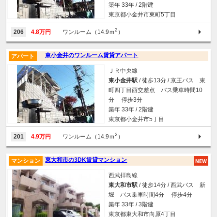
築年 33年 / 2階建
東京都小金井市東町5丁目
2
206
4.8万円
ワンルーム（14.9ｍ
）
東小金井のワンルーム賃貸アパート
アパート
ＪＲ中央線
東小金井駅
/ 徒歩13分 / 京王バス 東
町四丁目西交差点 バス乗車時間10
分 停歩3分
築年 33年 / 2階建
東京都小金井市5丁目
2
201
4.9万円
ワンルーム（14.9ｍ
）
東大和市の3DK賃貸マンション
マンション
西武拝島線
東大和市駅
/ 徒歩14分 / 西武バス 新
堀 バス乗車時間4分 停歩4分
築年 33年 / 3階建
東京都東大和市向原4丁目