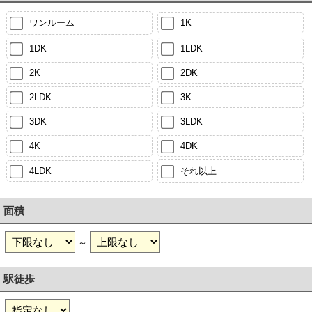
ワンルーム
1K
1DK
1LDK
2K
2DK
2LDK
3K
3DK
3LDK
4K
4DK
4LDK
それ以上
面積
～
駅徒歩