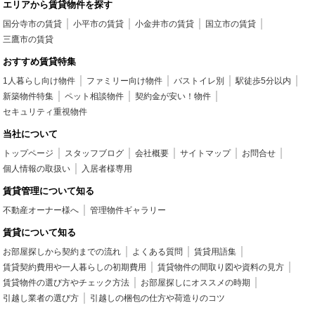
エリアから賃貸物件を探す
国分寺市の賃貸
小平市の賃貸
小金井市の賃貸
国立市の賃貸
三鷹市の賃貸
おすすめ賃貸特集
1人暮らし向け物件
ファミリー向け物件
バストイレ別
駅徒歩5分以内
新築物件特集
ペット相談物件
契約金が安い！物件
セキュリティ重視物件
当社について
トップページ
スタッフブログ
会社概要
サイトマップ
お問合せ
個人情報の取扱い
入居者様専用
賃貸管理について知る
不動産オーナー様へ
管理物件ギャラリー
賃貸について知る
お部屋探しから契約までの流れ
よくある質問
賃貸用語集
賃貸契約費用や一人暮らしの初期費用
賃貸物件の間取り図や資料の見方
賃貸物件の選び方やチェック方法
お部屋探しにオススメの時期
引越し業者の選び方
引越しの梱包の仕方や荷造りのコツ