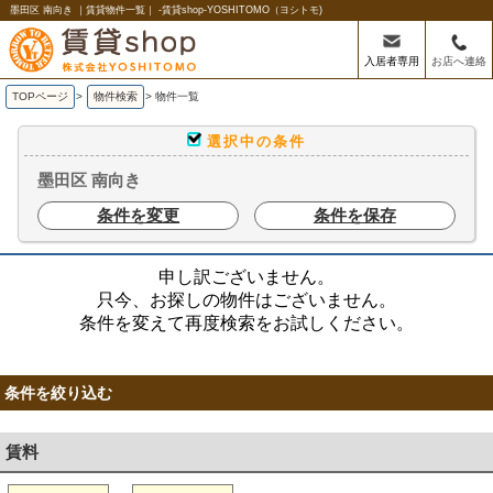
墨田区 南向き ｜賃貸物件一覧｜ -賃貸shop-YOSHITOMO（ヨシトモ)
入居者専用
お店へ連絡
TOPページ
>
物件検索
>
物件一覧
選択中の条件
墨田区 南向き
条件を変更
条件を保存
申し訳ございません。
只今、お探しの物件はございません。
条件を変えて再度検索をお試しください。
条件を絞り込む
賃料