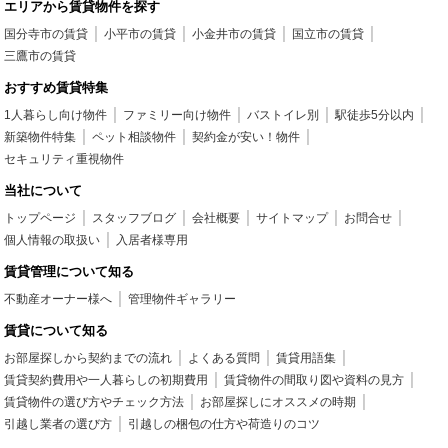
エリアから賃貸物件を探す
国分寺市の賃貸
小平市の賃貸
小金井市の賃貸
国立市の賃貸
三鷹市の賃貸
おすすめ賃貸特集
1人暮らし向け物件
ファミリー向け物件
バストイレ別
駅徒歩5分以内
新築物件特集
ペット相談物件
契約金が安い！物件
セキュリティ重視物件
当社について
トップページ
スタッフブログ
会社概要
サイトマップ
お問合せ
個人情報の取扱い
入居者様専用
賃貸管理について知る
不動産オーナー様へ
管理物件ギャラリー
賃貸について知る
お部屋探しから契約までの流れ
よくある質問
賃貸用語集
賃貸契約費用や一人暮らしの初期費用
賃貸物件の間取り図や資料の見方
賃貸物件の選び方やチェック方法
お部屋探しにオススメの時期
引越し業者の選び方
引越しの梱包の仕方や荷造りのコツ