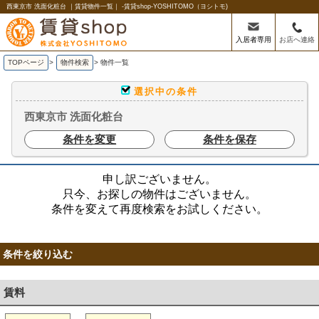
西東京市 洗面化粧台 ｜賃貸物件一覧｜ -賃貸shop-YOSHITOMO（ヨシトモ)
入居者専用
お店へ連絡
TOPページ
>
物件検索
>
物件一覧
選択中の条件
西東京市 洗面化粧台
条件を変更
条件を保存
申し訳ございません。
只今、お探しの物件はございません。
条件を変えて再度検索をお試しください。
条件を絞り込む
賃料