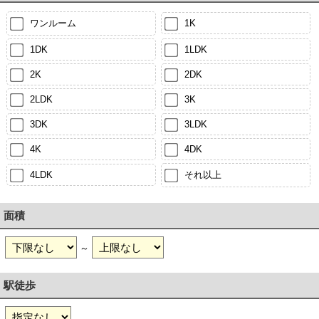
ワンルーム
1K
1DK
1LDK
2K
2DK
2LDK
3K
3DK
3LDK
4K
4DK
4LDK
それ以上
面積
～
駅徒歩