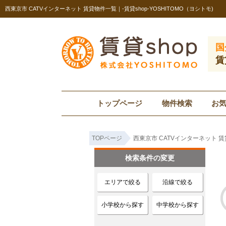
西東京市 CATVインターネット 賃貸物件一覧｜-賃貸shop-YOSHITOMO（ヨシトモ)
国
賃
トップページ
物件検索
お
TOPページ
西東京市 CATVインターネット 
検索条件の変更
エリアで絞る
沿線で絞る
小学校から探す
中学校から探す