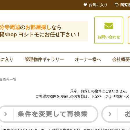
お気に入り
閲覧
分寺周辺
の
お部屋探し
なら
貸shop ヨシトモにお任せ下さい！
お問い合わせ
気に入り
管理物件ギャラリー
オーナー様へ
会社概要
賃貸物件一覧
只今、お探しの物件はございません。
ご希望の物件をお探しのお客様は、下記ページより検索・又