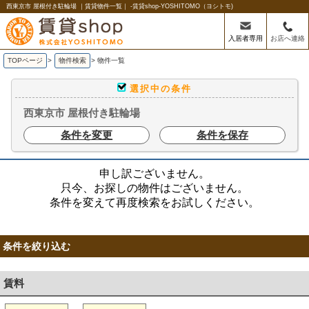
西東京市 屋根付き駐輪場 ｜賃貸物件一覧｜ -賃貸shop-YOSHITOMO（ヨシトモ)
入居者専用
お店へ連絡
TOPページ
>
物件検索
>
物件一覧
選択中の条件
西東京市 屋根付き駐輪場
条件を変更
条件を保存
申し訳ございません。
只今、お探しの物件はございません。
条件を変えて再度検索をお試しください。
条件を絞り込む
賃料