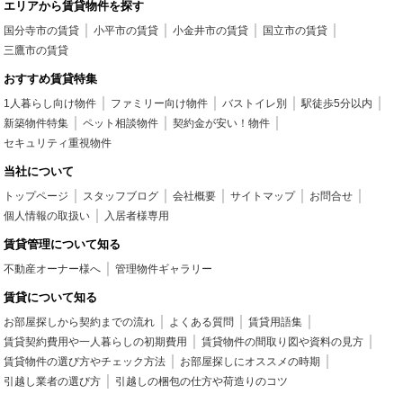
エリアから賃貸物件を探す
国分寺市の賃貸
小平市の賃貸
小金井市の賃貸
国立市の賃貸
三鷹市の賃貸
おすすめ賃貸特集
1人暮らし向け物件
ファミリー向け物件
バストイレ別
駅徒歩5分以内
新築物件特集
ペット相談物件
契約金が安い！物件
セキュリティ重視物件
当社について
トップページ
スタッフブログ
会社概要
サイトマップ
お問合せ
個人情報の取扱い
入居者様専用
賃貸管理について知る
不動産オーナー様へ
管理物件ギャラリー
賃貸について知る
お部屋探しから契約までの流れ
よくある質問
賃貸用語集
賃貸契約費用や一人暮らしの初期費用
賃貸物件の間取り図や資料の見方
賃貸物件の選び方やチェック方法
お部屋探しにオススメの時期
引越し業者の選び方
引越しの梱包の仕方や荷造りのコツ