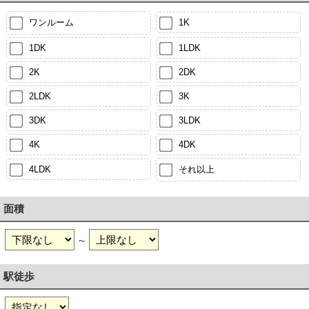
ワンルーム
1K
1DK
1LDK
2K
2DK
2LDK
3K
3DK
3LDK
4K
4DK
4LDK
それ以上
面積
～
駅徒歩