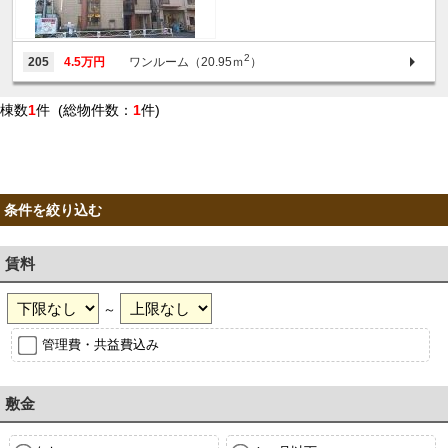
2
205
4.5万円
ワンルーム（20.95ｍ
）
棟数
1
件 (総物件数：
1
件)
条件を絞り込む
賃料
～
管理費・共益費込み
敷金