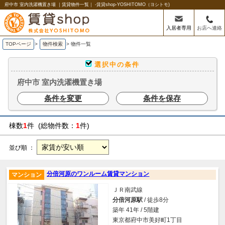
府中市 室内洗濯機置き場 ｜賃貸物件一覧｜ -賃貸shop-YOSHITOMO（ヨシトモ)
入居者専用
お店へ連絡
TOPページ
>
物件検索
>
物件一覧
選択中の条件
府中市 室内洗濯機置き場
条件を変更
条件を保存
棟数
1
件 (総物件数：
1
件)
並び順 ：
分倍河原のワンルーム賃貸マンション
マンション
ＪＲ南武線
分倍河原駅
/ 徒歩8分
築年 41年 / 5階建
東京都府中市美好町1丁目