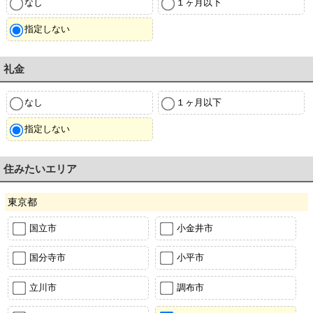
なし
１ヶ月以下
指定しない
礼金
なし
１ヶ月以下
指定しない
住みたいエリア
東京都
国立市
小金井市
国分寺市
小平市
立川市
調布市