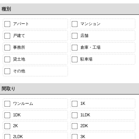
種別
アパート
マンション
戸建て
店舗
事務所
倉庫・工場
貸土地
駐車場
その他
間取り
ワンルーム
1K
1DK
1LDK
2K
2DK
2LDK
3K