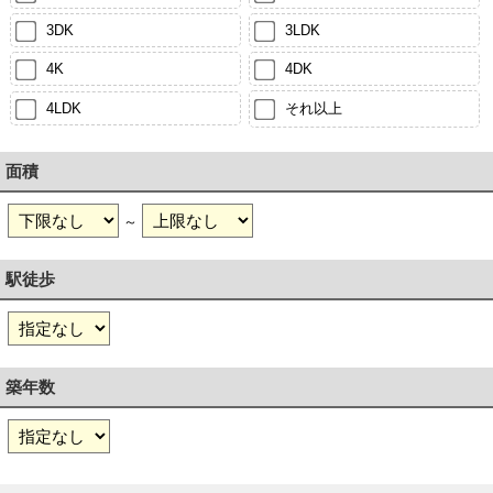
3DK
3LDK
4K
4DK
4LDK
それ以上
面積
～
駅徒歩
築年数