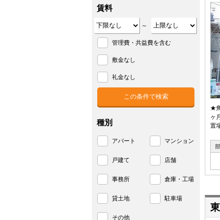
賃料
～
管理費・共益費を含む
敷金なし
礼金なし
★
ヶ
種別
置
アパート
マンション
戸建て
店舗
事務所
倉庫・工場
貸土地
駐車場
東
その他