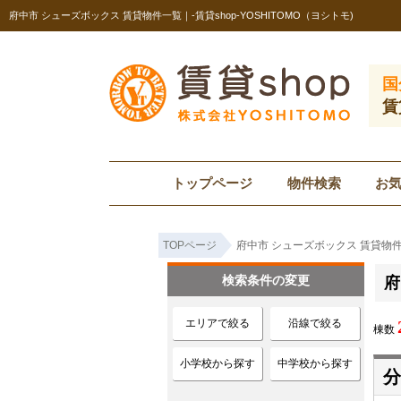
府中市 シューズボックス 賃貸物件一覧｜-賃貸shop-YOSHITOMO（ヨシトモ)
国
賃
トップページ
物件検索
お
TOPページ
府中市 シューズボックス 賃貸物
検索条件の変更
府
エリアで絞る
沿線で絞る
棟数
小学校から探す
中学校から探す
分