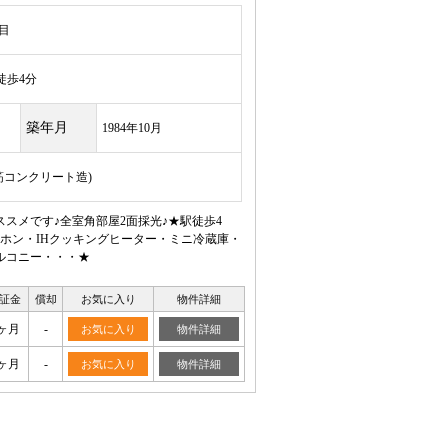
目
歩4分
築年月
1984年10月
鉄筋コンクリート造)
スメです♪全室角部屋2面採光♪★駅徒歩4
ホン・IHクッキングヒーター・ミニ冷蔵庫・
ルコニー・・・★
証金
償却
お気に入り
物件詳細
ヶ月
-
お気に入り
物件詳細
ヶ月
-
お気に入り
物件詳細