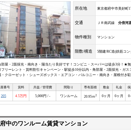
所在地
東京都府中市美好町1
交通
ＪＲ南武線
分倍河
物件種別
マンション
階数/構造
5階建/RC造(鉄筋コ
角部屋・2面採光・南向き・陽当たり良好です！コンビニ・スーパーは徒歩3分！★無
月フリーレント・賃料割引キャンペーン・駅徒歩10分以内・角部屋・2面採光・ガス
場・クローゼット・シューズボックス・エアコン・バルコニー・南向き・屋根付き駐
部屋番号
賃料
共益 / 管理費
間取り
専有面積
敷金
礼金
保
2
205
4.5万円
5,000円 / -
ワンルーム
0ヶ月
0ヶ月
0
20.95ｍ
府中のワンルーム賃貸マンション