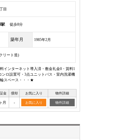
丁目
原駅
徒歩8分
築年月
1985年2月
ンクリート造)
料インターネット導入済・敷金礼金0・賃料1
コンロ設置可・3点ユニットバス・室内洗濯機
輪スペース・・・★
証金
償却
お気に入り
物件詳細
ヶ月
-
お気に入り
物件詳細