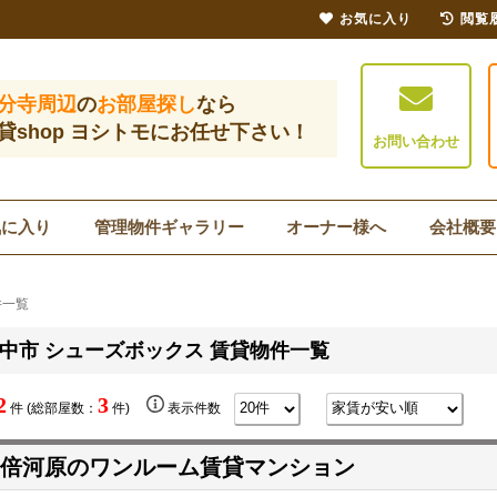
お気に入り
閲覧
分寺周辺
の
お部屋探し
なら
貸shop ヨシトモにお任せ下さい！
お問い合わせ
気に入り
管理物件ギャラリー
オーナー様へ
会社概要
件一覧
中市 シューズボックス 賃貸物件一覧
2
3
件 (総部屋数：
件)
表示件数
倍河原のワンルーム賃貸マンション