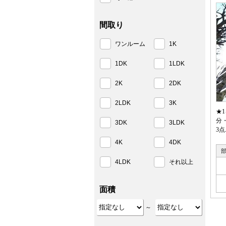
間取り
ワンルーム
1K
1DK
1LDK
2K
2DK
2LDK
3K
★
分
3DK
3LDK
3
4K
4DK
4LDK
それ以上
面積
～