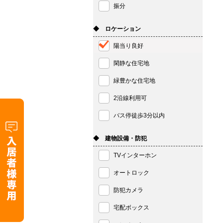
振分
◆ ロケーション
陽当り良好
閑静な住宅地
緑豊かな住宅地
2沿線利用可
バス停徒歩3分以内
◆ 建物設備・防犯
TVインターホン
オートロック
防犯カメラ
宅配ボックス