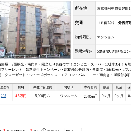
所在地
東京都府中市美好町1
交通
ＪＲ南武線
分倍河
物件種別
マンション
階数/構造
5階建/RC造(鉄筋コ
角部屋・2面採光・南向き・陽当たり良好です！コンビニ・スーパーは徒歩3分！★無
月フリーレント・賃料割引キャンペーン・駅徒歩10分以内・角部屋・2面採光・ガス
場・クローゼット・シューズボックス・エアコン・バルコニー・南向き・屋根付き駐
部屋番号
賃料
共益 / 管理費
間取り
専有面積
敷金
礼金
保
2
205
4.5万円
5,000円 / -
ワンルーム
0ヶ月
0ヶ月
0
20.95ｍ