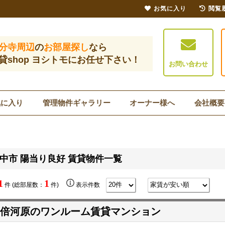
お気に入り
閲覧
分寺周辺
の
お部屋探し
なら
貸shop ヨシトモにお任せ下さい！
お問い合わせ
気に入り
管理物件ギャラリー
オーナー様へ
会社概要
中市 陽当り良好 賃貸物件一覧
1
1
件 (総部屋数：
件)
表示件数
倍河原のワンルーム賃貸マンション