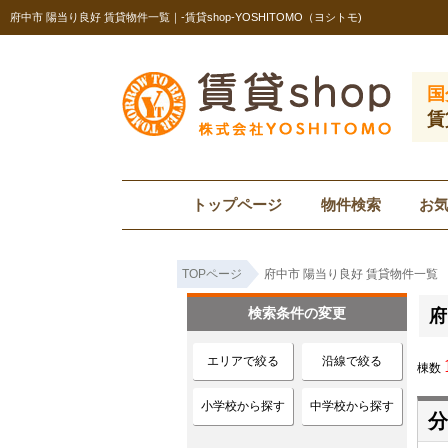
府中市 陽当り良好 賃貸物件一覧｜-賃貸shop-YOSHITOMO（ヨシトモ)
国
賃
トップページ
物件検索
お
TOPページ
府中市 陽当り良好 賃貸物件一覧
検索条件の変更
府
エリアで絞る
沿線で絞る
棟数
小学校から探す
中学校から探す
分