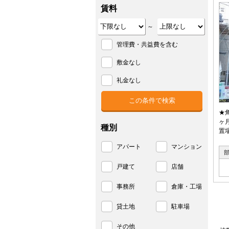
賃料
～
管理費・共益費を含む
敷金なし
礼金なし
★
ヶ
種別
置
アパート
マンション
戸建て
店舗
事務所
倉庫・工場
貸土地
駐車場
その他