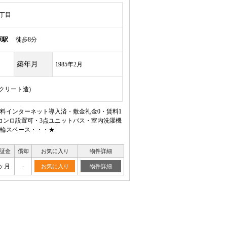
丁目
原駅
徒歩8分
築年月
1985年2月
ンクリート造)
料インターネット導入済・敷金礼金0・賃料1
コンロ設置可・3点ユニットバス・室内洗濯機
輪スペース・・・★
証金
償却
お気に入り
物件詳細
ヶ月
-
お気に入り
物件詳細