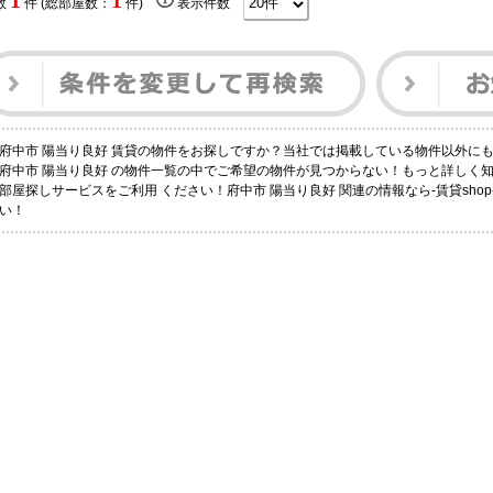
1
1
数
件 (総部屋数：
件)
表示件数
府中市 陽当り良好 賃貸の物件をお探しですか？当社では掲載している物件以外に
府中市 陽当り良好 の物件一覧の中でご希望の物件が見つからない！もっと詳しく
部屋探しサービスをご利用 ください！府中市 陽当り良好 関連の情報なら-賃貸shop-
い！