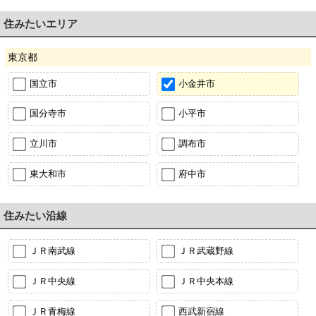
住みたいエリア
東京都
国立市
小金井市
国分寺市
小平市
立川市
調布市
東大和市
府中市
住みたい沿線
ＪＲ南武線
ＪＲ武蔵野線
ＪＲ中央線
ＪＲ中央本線
ＪＲ青梅線
西武新宿線