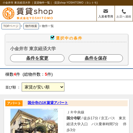
小金井市 東京経済大学 ｜賃貸物件一覧｜ -賃貸shop-YOSHITOMO（ヨシトモ)
入居者専用
お店へ連絡
TOPページ
>
物件検索
>
物件一覧
選択中の条件
小金井市 東京経済大学
条件を変更
条件を保存
棟数
4
件 (総物件数：
5
件)
並び順 ：
国分寺の1K賃貸アパート
アパート
ＪＲ中央線
国分寺駅
/ 徒歩17分 / 京王バス 東京
経済大学入口 バス乗車時間7分 停
歩3分