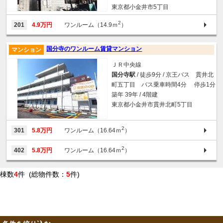
東京都小金井市5丁目
2
201
4.9万円
ワンルーム（14.9ｍ
）
国分寺のワンルーム賃貸マンション
マンション
ＪＲ中央線
国分寺駅
/ 徒歩9分 / 京王バス 貫井北
町五丁目 バス乗車時間4分 停歩1分
築年 39年 / 4階建
東京都小金井市貫井北町5丁目
2
301
5.8万円
ワンルーム（16.64ｍ
）
2
402
5.8万円
ワンルーム（16.64ｍ
）
棟数
4
件 (総物件数：
5
件)