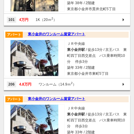
築年 38年 / 2階建
東京都小金井市貫井北町5丁目
2
101
4万円
1K（20ｍ
）
東小金井のワンルーム賃貸アパート
アパート
ＪＲ中央線
東小金井駅
/ 徒歩13分 / 京王バス 東
町四丁目西交差点 バス乗車時間10
分 停歩3分
築年 33年 / 2階建
東京都小金井市東町5丁目
2
206
4.8万円
ワンルーム（14.9ｍ
）
東小金井のワンルーム賃貸アパート
アパート
ＪＲ中央線
東小金井駅
/ 徒歩13分 / 京王バス 東
町四丁目西交差点 バス乗車時間10
分 停歩3分
築年 33年 / 2階建