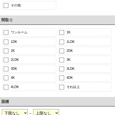
その他
間取り
ワンルーム
1K
1DK
1LDK
2K
2DK
2LDK
3K
3DK
3LDK
4K
4DK
4LDK
それ以上
面積
～