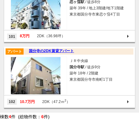
恋ヶ窪駅
/ 徒歩8分
築年 39年 / 地上3階建/地下1階建
東京都国分寺市東恋ケ窪4丁目
8万円
2DK（36.98坪）
101
国分寺の2DK賃貸アパート
アパート
ＪＲ中央線
国分寺駅
/ 徒歩9分
築年 18年 / 2階建
東京都国分寺市南町1丁目
2
102
10.7万円
2DK（47.2ｍ
）
棟数
4
件 (総物件数：
6
件)