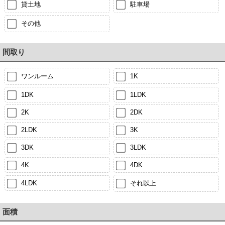
貸土地
駐車場
その他
間取り
ワンルーム
1K
1DK
1LDK
2K
2DK
2LDK
3K
3DK
3LDK
4K
4DK
4LDK
それ以上
面積