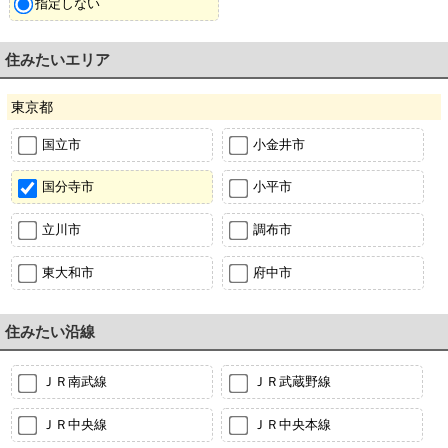
指定しない
住みたいエリア
東京都
国立市
小金井市
国分寺市
小平市
立川市
調布市
東大和市
府中市
住みたい沿線
ＪＲ南武線
ＪＲ武蔵野線
ＪＲ中央線
ＪＲ中央本線