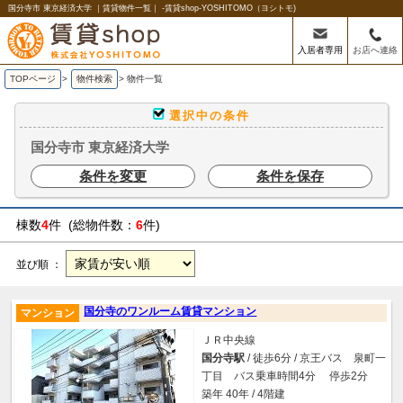
国分寺市 東京経済大学 ｜賃貸物件一覧｜ -賃貸shop-YOSHITOMO（ヨシトモ)
入居者専用
お店へ連絡
TOPページ
>
物件検索
>
物件一覧
選択中の条件
国分寺市 東京経済大学
条件を変更
条件を保存
棟数
4
件 (総物件数：
6
件)
並び順 ：
国分寺のワンルーム賃貸マンション
マンション
ＪＲ中央線
国分寺駅
/ 徒歩6分 / 京王バス 泉町一
丁目 バス乗車時間4分 停歩2分
築年 40年 / 4階建