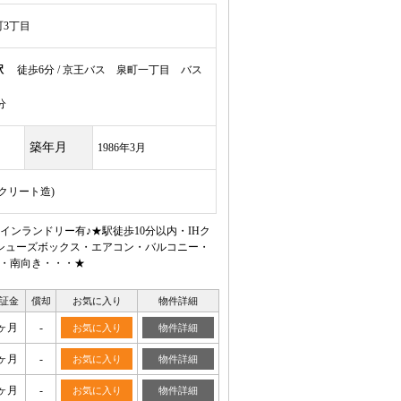
3丁目
駅
徒歩6分 / 京王バス 泉町一丁目 バス
分
築年月
1986年3月
ンクリート造)
ンランドリー有♪★駅徒歩10分以内・IHク
シューズボックス・エアコン・バルコニー・
屋・南向き・・・★
証金
償却
お気に入り
物件詳細
ヶ月
-
お気に入り
物件詳細
ヶ月
-
お気に入り
物件詳細
ヶ月
-
お気に入り
物件詳細