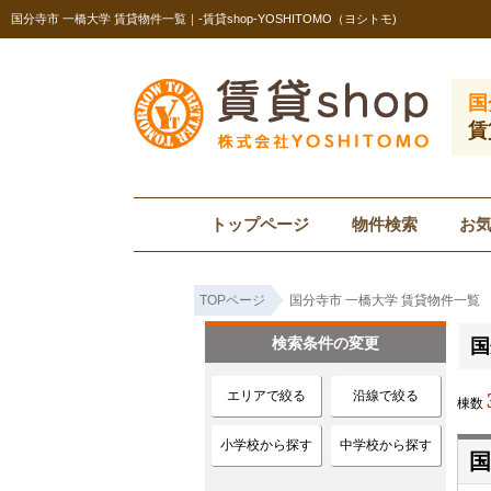
国分寺市 一橋大学 賃貸物件一覧｜-賃貸shop-YOSHITOMO（ヨシトモ)
国
賃
トップページ
物件検索
お
TOPページ
国分寺市 一橋大学 賃貸物件一覧
検索条件の変更
国
エリアで絞る
沿線で絞る
棟数
小学校から探す
中学校から探す
国