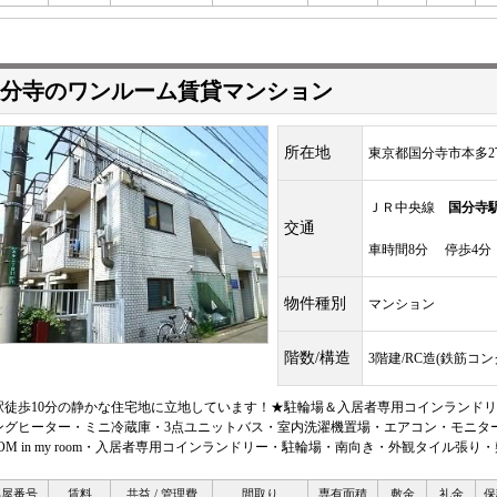
分寺のワンルーム賃貸マンション
所在地
東京都国分寺市本多2
ＪＲ中央線
国分寺
交通
車時間8分 停歩4分
物件種別
マンション
階数/構造
3階建/RC造(鉄筋コ
駅徒歩10分の静かな住宅地に立地しています！★駐輪場＆入居者専用コインランドリ
ングヒーター・ミニ冷蔵庫・3点ユニットバス・室内洗濯機置場・エアコン・モニター
:COM in my room・入居者専用コインランドリー・駐輪場・南向き・外観タイル張
部屋番号
賃料
共益 / 管理費
間取り
専有面積
敷金
礼金
保