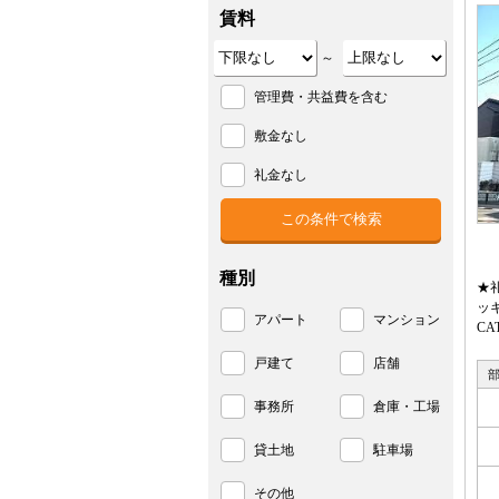
賃料
～
管理費・共益費を含む
敷金なし
礼金なし
種別
★
ッ
アパート
マンション
C
戸建て
店舗
事務所
倉庫・工場
貸土地
駐車場
その他