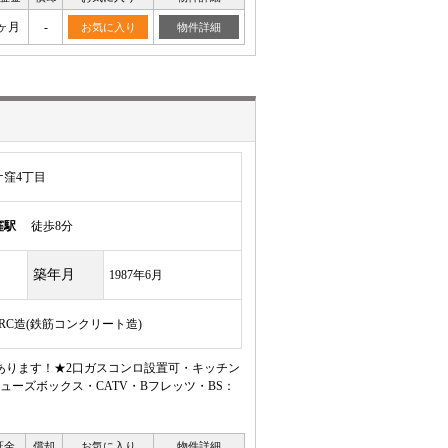
ヶ月
-
お気に入り
物件詳細
窪4丁目
窪駅
徒歩8分
築年月
1987年6月
/RC造(鉄筋コンクリート造)
あります！★2口ガスコンロ設置可・キッチン
ーズボックス・CATV・Bフレッツ・BS：
証金
償却
お気に入り
物件詳細