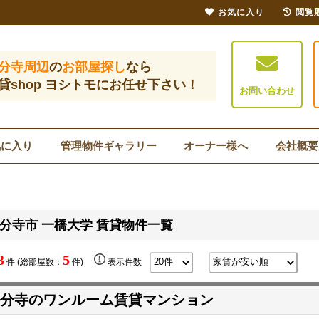
お気に入り
閲覧
分寺周辺
の
お部屋探し
なら
貸shop ヨシトモにお任せ下さい！
お問い合わせ
気に入り
管理物件ギャラリー
オーナー様へ
会社概要
分寺市 一橋大学 賃貸物件一覧
3
5
件 (総部屋数：
件)
表示件数
分寺のワンルーム賃貸マンション