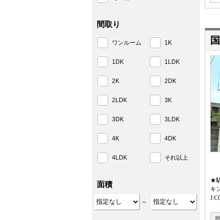
間取り
国
ワンルーム
1K
1DK
1LDK
2K
2DK
2LDK
3K
3DK
3LDK
4K
4DK
4LDK
それ以上
★
面積
キ
J
～