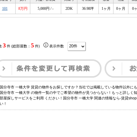
101
8万円
5,000円 / -
2DK
36.98坪
1ヶ月
0ヶ月
0
3
5
数
件 (総部屋数：
件)
表示件数
国分寺市 一橋大学 賃貸の物件をお探しですか？当社では掲載している物件以外に
国分寺市 一橋大学 の物件一覧の中でご希望の物件が見つからない！もっと詳しく
部屋探しサービスをご利用 ください！国分寺市 一橋大学 関連の情報なら-賃貸shop-
い！