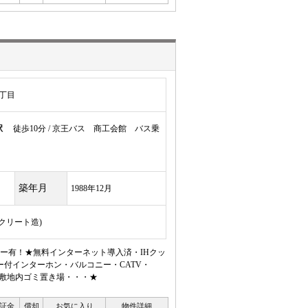
丁目
駅
徒歩10分 / 京王バス 商工会館 バス乗
築年月
1988年12月
ンクリート造)
ー有！★無料インターネット導入済・IHクッ
付インターホン・バルコニー・CATV・
り・敷地内ゴミ置き場・・・★
証金
償却
お気に入り
物件詳細