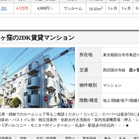
2
303
4.5万円
4,000円 / -
ワンルーム
1ヶ月
1ヶ月
0
16.43ｍ
ヶ窪の2DK賃貸マンション
所在地
東京都国分寺市東恋ケ
交通
西武国分寺線
恋ヶ
物件種別
マンション
階数/構造
地上3階建/地下1階建
兄弟・姉妹でのルームシェア等もご相談ください！コンビニ・スーパーは徒歩5分に
納多め・バストイレ別・独立洗面所・化粧台付き洗面台・室内洗濯機置場・押入・シュ
S・L字バルコニー・モニター付インターホン・礼金0・駅徒歩10分以内・・・★
部屋番号
賃料
共益 / 管理費
間取り
専有面積
敷金
礼金
保