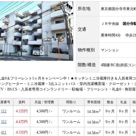
所在地
東京都国分寺市東元町
ＪＲ中央線
国分寺
交通
乗車時間4分 停歩2
物件種別
マンション
階数/構造
4階建/RC造(鉄筋コ
礼金0＆フリーレント1ヶ月キャンペーン中！★キッチンミニ冷蔵庫付き＆入居者用コイ
キングヒーター・ミニ冷蔵庫・3点ユニットバス・室内洗濯機置場・クローゼット・
ATV・BS:CS・入居者専用コインランドリー・駐輪場・フリーレント・礼金0・角部
部屋番号
賃料
共益 / 管理費
間取り
専有面積
敷金
礼金
保
2
112
4.3万円
4,500円 / -
ワンルーム
0ヶ月
0ヶ月
0
14.58ｍ
2
312
4.4万円
4,500円 / -
ワンルーム
0ヶ月
0ヶ月
0
14.58ｍ
2
411
4.3万円
4,500円 / -
ワンルーム
0ヶ月
0ヶ月
0
14.58ｍ