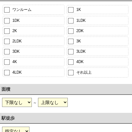
ワンルーム
1K
1DK
1LDK
2K
2DK
2LDK
3K
3DK
3LDK
4K
4DK
4LDK
それ以上
面積
～
駅徒歩