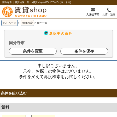
国分寺市 ｜賃貸物件一覧｜ -賃貸shop-YOSHITOMO（ヨシトモ)
入居者専用
お店へ連絡
TOPページ
>
物件検索
>
物件一覧
選択中の条件
国分寺市
条件を変更
条件を保存
申し訳ございません。
只今、お探しの物件はございません。
条件を変えて再度検索をお試しください。
条件を絞り込む
賃料