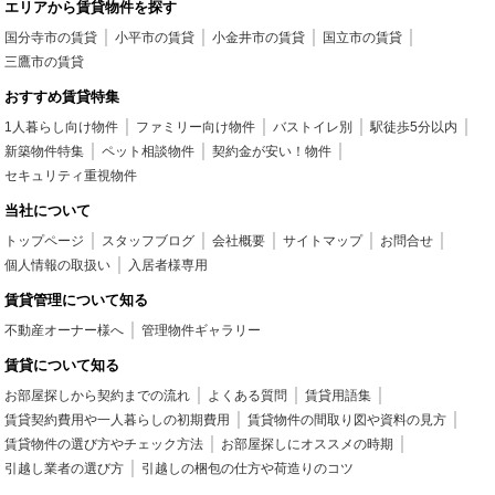
エリアから賃貸物件を探す
国分寺市の賃貸
小平市の賃貸
小金井市の賃貸
国立市の賃貸
三鷹市の賃貸
おすすめ賃貸特集
1人暮らし向け物件
ファミリー向け物件
バストイレ別
駅徒歩5分以内
新築物件特集
ペット相談物件
契約金が安い！物件
セキュリティ重視物件
当社について
トップページ
スタッフブログ
会社概要
サイトマップ
お問合せ
個人情報の取扱い
入居者様専用
賃貸管理について知る
不動産オーナー様へ
管理物件ギャラリー
賃貸について知る
お部屋探しから契約までの流れ
よくある質問
賃貸用語集
賃貸契約費用や一人暮らしの初期費用
賃貸物件の間取り図や資料の見方
賃貸物件の選び方やチェック方法
お部屋探しにオススメの時期
引越し業者の選び方
引越しの梱包の仕方や荷造りのコツ