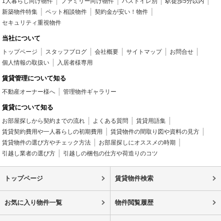
1人暮らし向け物件
ファミリー向け物件
バストイレ別
駅徒歩5分以内
新築物件特集
ペット相談物件
契約金が安い！物件
セキュリティ重視物件
当社について
トップページ
スタッフブログ
会社概要
サイトマップ
お問合せ
個人情報の取扱い
入居者様専用
賃貸管理について知る
不動産オーナー様へ
管理物件ギャラリー
賃貸について知る
お部屋探しから契約までの流れ
よくある質問
賃貸用語集
賃貸契約費用や一人暮らしの初期費用
賃貸物件の間取り図や資料の見方
賃貸物件の選び方やチェック方法
お部屋探しにオススメの時期
引越し業者の選び方
引越しの梱包の仕方や荷造りのコツ
トップページ
賃貸物件検索
お気に入り物件一覧
物件閲覧履歴