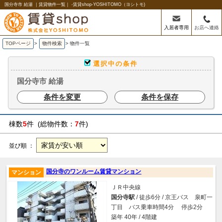
国分寺市 給湯 ｜賃貸物件一覧｜ -賃貸shop-YOSHITOMO（ヨシトモ)
入居者専用
お店へ連絡
TOPページ
>
物件検索
>
物件一覧
選択中の条件
国分寺市 給湯
条件を変更
条件を保存
棟数
5
件 (総物件数：
7
件)
並び順 ：
国分寺のワンルーム賃貸マンション
マンション
ＪＲ中央線
国分寺駅
/ 徒歩6分 / 京王バス 泉町一
丁目 バス乗車時間4分 停歩2分
築年 40年 / 4階建