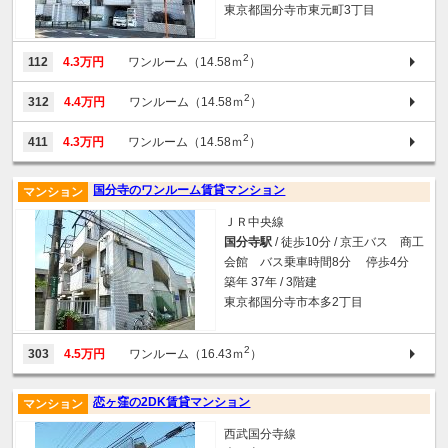
東京都国分寺市東元町3丁目
2
112
4.3万円
ワンルーム（14.58ｍ
）
2
312
4.4万円
ワンルーム（14.58ｍ
）
2
411
4.3万円
ワンルーム（14.58ｍ
）
国分寺のワンルーム賃貸マンション
マンション
ＪＲ中央線
国分寺駅
/ 徒歩10分 / 京王バス 商工
会館 バス乗車時間8分 停歩4分
築年 37年 / 3階建
東京都国分寺市本多2丁目
2
303
4.5万円
ワンルーム（16.43ｍ
）
恋ヶ窪の2DK賃貸マンション
マンション
西武国分寺線