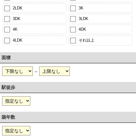
2LDK
3K
3DK
3LDK
4K
4DK
4LDK
それ以上
面積
～
駅徒歩
築年数