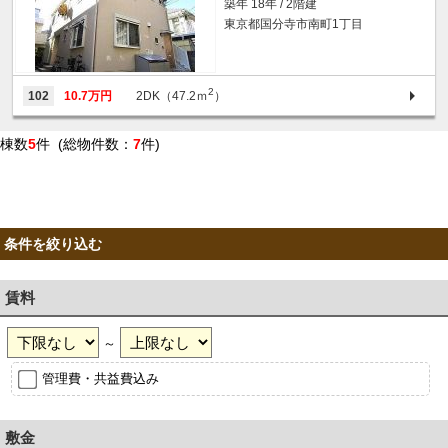
築年 18年 / 2階建
東京都国分寺市南町1丁目
2
102
10.7万円
2DK（47.2ｍ
）
棟数
5
件 (総物件数：
7
件)
条件を絞り込む
賃料
～
管理費・共益費込み
敷金