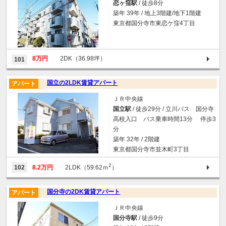
恋ヶ窪駅
/ 徒歩8分
築年 39年 / 地上3階建/地下1階建
東京都国分寺市東恋ケ窪4丁目
8万円
2DK（36.98坪）
101
国立の2LDK賃貸アパート
アパート
ＪＲ中央線
国立駅
/ 徒歩29分 / 立川バス 国分寺
高校入口 バス乗車時間13分 停歩3
分
築年 32年 / 2階建
東京都国分寺市並木町3丁目
2
102
8.2万円
2LDK（59.62ｍ
）
国分寺の2DK賃貸アパート
アパート
ＪＲ中央線
国分寺駅
/ 徒歩9分