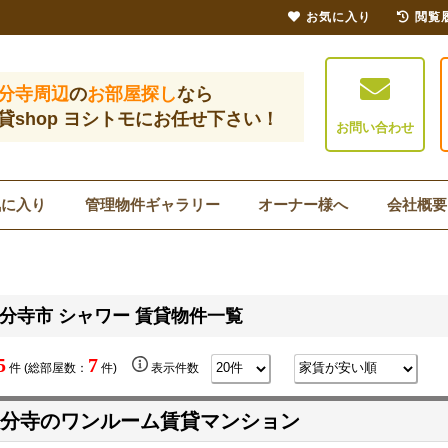
お気に入り
閲覧
分寺周辺
の
お部屋探し
なら
貸shop ヨシトモにお任せ下さい！
お問い合わせ
気に入り
管理物件ギャラリー
オーナー様へ
会社概要
分寺市 シャワー 賃貸物件一覧
5
7
件 (総部屋数：
件)
表示件数
分寺のワンルーム賃貸マンション