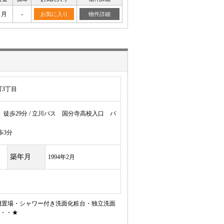
ヶ月
-
お気に入り
物件詳細
3丁目
徒歩29分 / 立川バス 国分寺高校入口 バ
歩3分
築年月
1994年2月
機置場・シャワー付き洗面化粧台・独立洗面
・・★