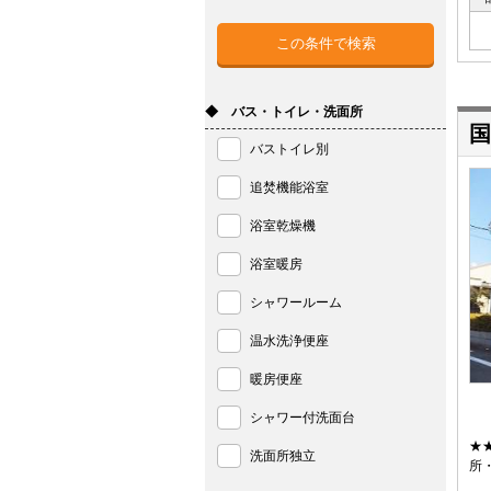
◆ バス・トイレ・洗面所
国
バストイレ別
追焚機能浴室
浴室乾燥機
浴室暖房
シャワールーム
温水洗浄便座
暖房便座
シャワー付洗面台
★
洗面所独立
所