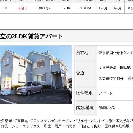
101
8万円
5,000円 / -
2DK
36.98坪
1ヶ月
0ヶ月
0
立の2LDK賃貸アパート
所在地
東京都国分寺市並木町
ＪＲ中央線
国立駅
交通
ス乗車時間13分 停
物件種別
アパート
階数/構造
2階建/木造
★角部屋・2面採光・2口システムガスキッチン グリル付・バストイレ別・室内洗濯
・押入・シューズボックス・和室・雨戸・南向き・日当たり良好・屋根付き駐輪場・