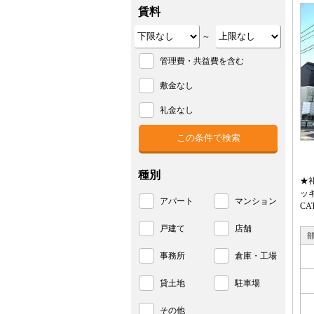
賃料
～
管理費・共益費を含む
敷金なし
礼金なし
種別
★
ッ
アパート
マンション
C
戸建て
店舗
事務所
倉庫・工場
貸土地
駐車場
その他