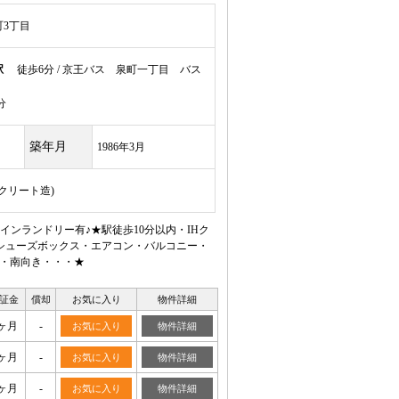
3丁目
駅
徒歩6分 / 京王バス 泉町一丁目 バス
分
築年月
1986年3月
ンクリート造)
ンランドリー有♪★駅徒歩10分以内・IHク
シューズボックス・エアコン・バルコニー・
屋・南向き・・・★
証金
償却
お気に入り
物件詳細
ヶ月
-
お気に入り
物件詳細
ヶ月
-
お気に入り
物件詳細
ヶ月
-
お気に入り
物件詳細