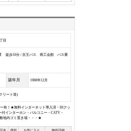
丁目
駅
徒歩10分 / 京王バス 商工会館 バス乗
築年月
1988年12月
ンクリート造)
ー有！★無料インターネット導入済・IHクッ
付インターホン・バルコニー・CATV・
り・敷地内ゴミ置き場・・・★
証金
償却
お気に入り
物件詳細