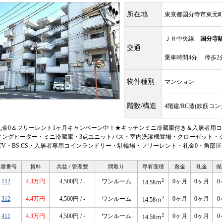
所在地
東京都国分寺市東元町
ＪＲ中央線
国分寺
交通
乗車時間4分 停歩2
物件種別
マンション
階数/構造
4階建/RC造(鉄筋コ
礼金0＆フリーレント1ヶ月キャンペーン中！★キッチンミニ冷蔵庫付き＆入居者用コイ
キングヒーター・ミニ冷蔵庫・3点ユニットバス・室内洗濯機置場・クローゼット・
ATV・BS:CS・入居者専用コインランドリー・駐輪場・フリーレント・礼金0・角部
部屋番号
賃料
共益 / 管理費
間取り
専有面積
敷金
礼金
保
2
112
4.3万円
4,500円 / -
ワンルーム
0ヶ月
0ヶ月
0
14.58ｍ
2
312
4.4万円
4,500円 / -
ワンルーム
0ヶ月
0ヶ月
0
14.58ｍ
2
411
4.3万円
4,500円 / -
ワンルーム
0ヶ月
0ヶ月
0
14.58ｍ