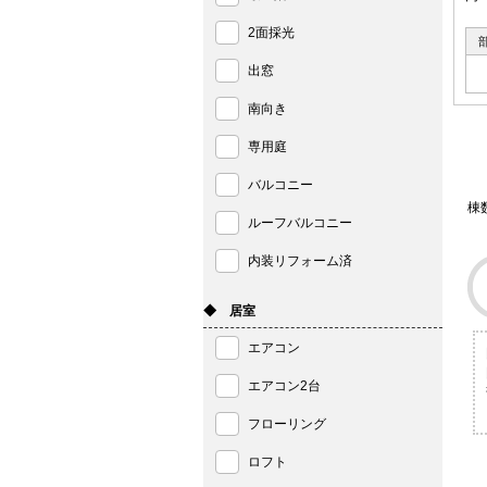
2面採光
出窓
南向き
専用庭
バルコニー
棟
ルーフバルコニー
内装リフォーム済
◆ 居室
エアコン
エアコン2台
フローリング
ロフト