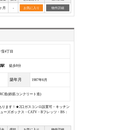
ヶ月
-
お気に入り
物件詳細
窪4丁目
窪駅
徒歩8分
築年月
1987年6月
/RC造(鉄筋コンクリート造)
あります！★2口ガスコンロ設置可・キッチン
ーズボックス・CATV・Bフレッツ・BS：
証金
償却
お気に入り
物件詳細