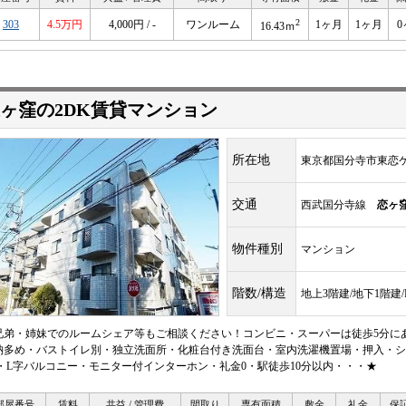
2
303
4.5万円
4,000円 / -
ワンルーム
1ヶ月
1ヶ月
0
16.43ｍ
ヶ窪の2DK賃貸マンション
所在地
東京都国分寺市東恋ケ
交通
西武国分寺線
恋ヶ
物件種別
マンション
階数/構造
地上3階建/地下1階建
兄弟・姉妹でのルームシェア等もご相談ください！コンビニ・スーパーは徒歩5分に
納多め・バストイレ別・独立洗面所・化粧台付き洗面台・室内洗濯機置場・押入・シュ
S・L字バルコニー・モニター付インターホン・礼金0・駅徒歩10分以内・・・★
部屋番号
賃料
共益 / 管理費
間取り
専有面積
敷金
礼金
保