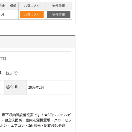
証金
償却
お気に入り
物件詳細
ヶ月
-
お気に入り
物件詳細
丁目
駅
徒歩9分
築年月
2008年2月
・床下収納等設備充実です！★3口システムガ
台・独立洗面所・室内洗濯機置場・クローゼッ
ン・エアコン・2面採光・駅徒歩10分以