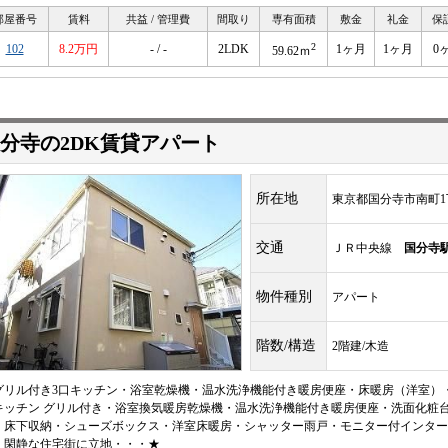
部屋番号
賃料
共益 / 管理費
間取り
専有面積
敷金
礼金
保
2
102
8.2万円
- / -
2LDK
1ヶ月
1ヶ月
0
59.62ｍ
分寺の2DK賃貸アパート
所在地
東京都国分寺市南町1
交通
ＪＲ中央線
国分寺
物件種別
アパート
階数/構造
2階建/木造
グリル付き3口キッチン・浴室乾燥機・温水洗浄機能付き暖房便座・床暖房（洋室）
キッチン グリル付き・浴室換気暖房乾燥機・温水洗浄機能付き暖房便座・洗面化粧
・床下収納・シューズボックス・洋室床暖房・シャッター雨戸・モニター付インターホ
・閑静な住宅街に立地・・・★