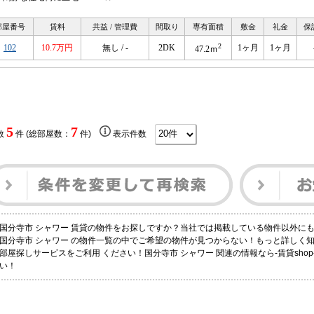
部屋番号
賃料
共益 / 管理費
間取り
専有面積
敷金
礼金
保
2
102
10.7万円
無し / -
2DK
1ヶ月
1ヶ月
47.2ｍ
5
7
数
件 (総部屋数：
件)
表示件数
国分寺市 シャワー 賃貸の物件をお探しですか？当社では掲載している物件以外に
国分寺市 シャワー の物件一覧の中でご希望の物件が見つからない！もっと詳しく
部屋探しサービスをご利用 ください！国分寺市 シャワー 関連の情報なら-賃貸shop-
い！