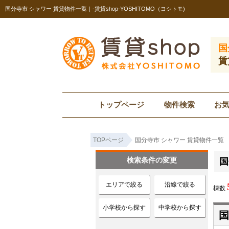
国分寺市 シャワー 賃貸物件一覧｜-賃貸shop-YOSHITOMO（ヨシトモ)
国
賃
トップページ
物件検索
お
TOPページ
国分寺市 シャワー 賃貸物件一覧
検索条件の変更
国
エリアで絞る
沿線で絞る
棟数
小学校から探す
中学校から探す
国