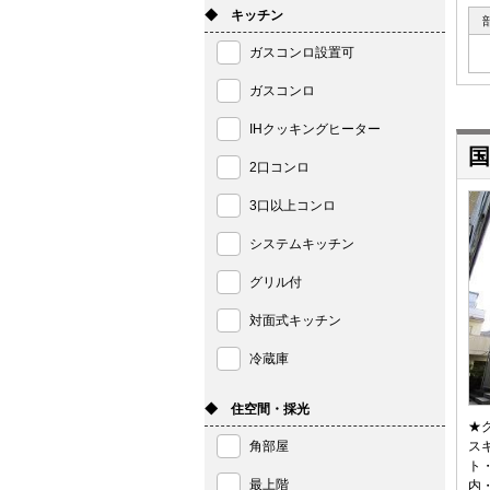
◆ キッチン
ガスコンロ設置可
ガスコンロ
IHクッキングヒーター
国
2口コンロ
3口以上コンロ
システムキッチン
グリル付
対面式キッチン
冷蔵庫
◆ 住空間・採光
★
角部屋
ス
ト
最上階
内