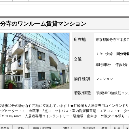
分寺のワンルーム賃貸マンション
所在地
東京都国分寺市本多2
ＪＲ中央線
国分寺
交通
車時間8分 停歩4分
物件種別
マンション
階数/構造
3階建/RC造(鉄筋コ
駅徒歩10分の静かな住宅地に立地しています！★駐輪場＆入居者専用コインランドリ
ングヒーター・ミニ冷蔵庫・3点ユニットバス・室内洗濯機置場・エアコン・モニター
:COM in my room・入居者専用コインランドリー・駐輪場・南向き・外観タイル張
部屋番号
賃料
共益 / 管理費
間取り
専有面積
敷金
礼金
保