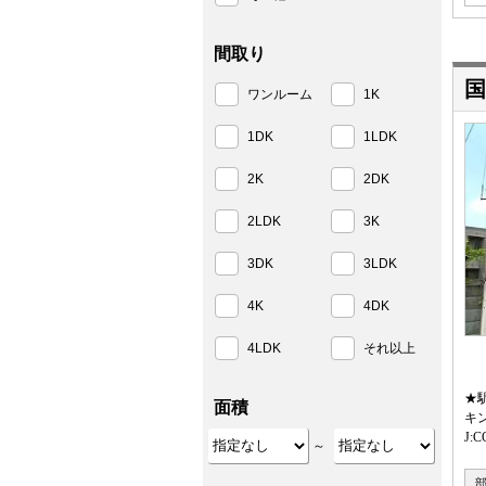
間取り
国
ワンルーム
1K
1DK
1LDK
2K
2DK
2LDK
3K
3DK
3LDK
4K
4DK
4LDK
それ以上
★
面積
キ
J
～