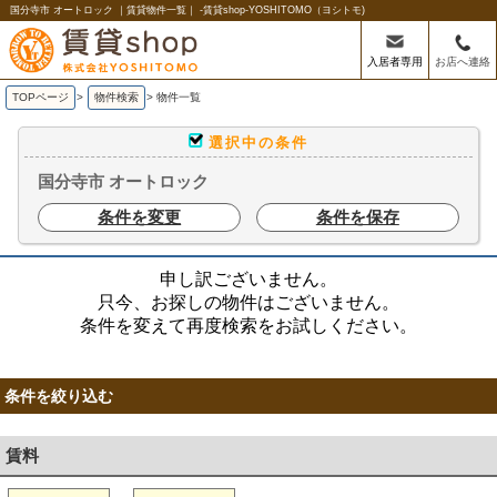
国分寺市 オートロック ｜賃貸物件一覧｜ -賃貸shop-YOSHITOMO（ヨシトモ)
入居者専用
お店へ連絡
TOPページ
>
物件検索
>
物件一覧
選択中の条件
国分寺市 オートロック
条件を変更
条件を保存
申し訳ございません。
只今、お探しの物件はございません。
条件を変えて再度検索をお試しください。
条件を絞り込む
賃料