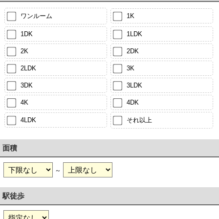
ワンルーム
1K
1DK
1LDK
2K
2DK
2LDK
3K
3DK
3LDK
4K
4DK
4LDK
それ以上
面積
～
駅徒歩