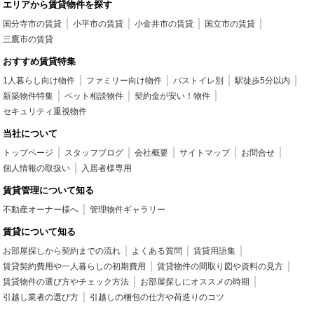
エリアから賃貸物件を探す
国分寺市の賃貸
小平市の賃貸
小金井市の賃貸
国立市の賃貸
三鷹市の賃貸
おすすめ賃貸特集
1人暮らし向け物件
ファミリー向け物件
バストイレ別
駅徒歩5分以内
新築物件特集
ペット相談物件
契約金が安い！物件
セキュリティ重視物件
当社について
トップページ
スタッフブログ
会社概要
サイトマップ
お問合せ
個人情報の取扱い
入居者様専用
賃貸管理について知る
不動産オーナー様へ
管理物件ギャラリー
賃貸について知る
お部屋探しから契約までの流れ
よくある質問
賃貸用語集
賃貸契約費用や一人暮らしの初期費用
賃貸物件の間取り図や資料の見方
賃貸物件の選び方やチェック方法
お部屋探しにオススメの時期
引越し業者の選び方
引越しの梱包の仕方や荷造りのコツ