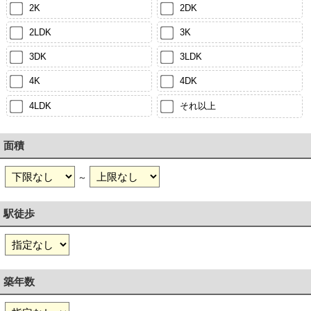
2K
2DK
2LDK
3K
3DK
3LDK
4K
4DK
4LDK
それ以上
面積
～
駅徒歩
築年数