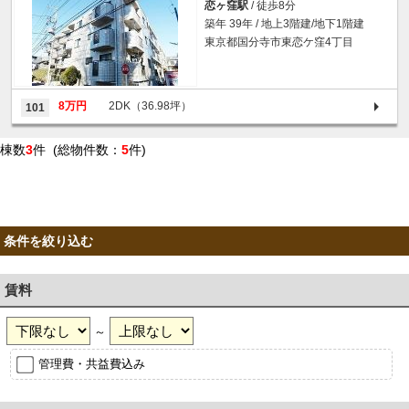
恋ヶ窪駅
/ 徒歩8分
築年 39年 / 地上3階建/地下1階建
東京都国分寺市東恋ケ窪4丁目
8万円
2DK（36.98坪）
101
棟数
3
件 (総物件数：
5
件)
条件を絞り込む
賃料
～
管理費・共益費込み