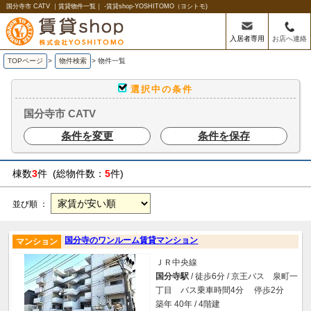
国分寺市 CATV ｜賃貸物件一覧｜ -賃貸shop-YOSHITOMO（ヨシトモ)
入居者専用
お店へ連絡
TOPページ
>
物件検索
>
物件一覧
選択中の条件
国分寺市 CATV
条件を変更
条件を保存
棟数
3
件 (総物件数：
5
件)
並び順 ：
国分寺のワンルーム賃貸マンション
マンション
ＪＲ中央線
国分寺駅
/ 徒歩6分 / 京王バス 泉町一
丁目 バス乗車時間4分 停歩2分
築年 40年 / 4階建