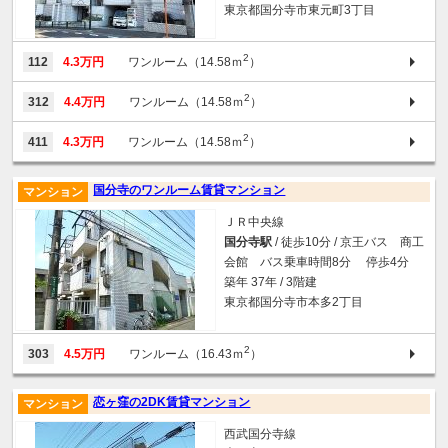
東京都国分寺市東元町3丁目
2
112
4.3万円
ワンルーム（14.58ｍ
）
2
312
4.4万円
ワンルーム（14.58ｍ
）
2
411
4.3万円
ワンルーム（14.58ｍ
）
国分寺のワンルーム賃貸マンション
マンション
ＪＲ中央線
国分寺駅
/ 徒歩10分 / 京王バス 商工
会館 バス乗車時間8分 停歩4分
築年 37年 / 3階建
東京都国分寺市本多2丁目
2
303
4.5万円
ワンルーム（16.43ｍ
）
恋ヶ窪の2DK賃貸マンション
マンション
西武国分寺線