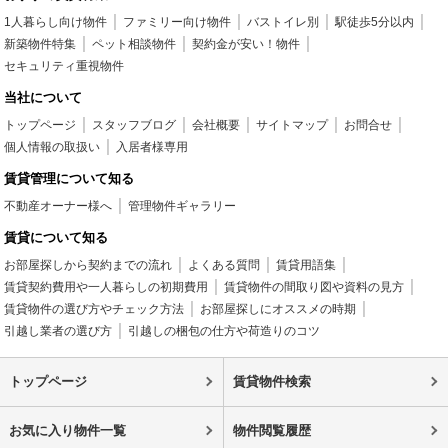
1人暮らし向け物件
ファミリー向け物件
バストイレ別
駅徒歩5分以内
新築物件特集
ペット相談物件
契約金が安い！物件
セキュリティ重視物件
当社について
トップページ
スタッフブログ
会社概要
サイトマップ
お問合せ
個人情報の取扱い
入居者様専用
賃貸管理について知る
不動産オーナー様へ
管理物件ギャラリー
賃貸について知る
お部屋探しから契約までの流れ
よくある質問
賃貸用語集
賃貸契約費用や一人暮らしの初期費用
賃貸物件の間取り図や資料の見方
賃貸物件の選び方やチェック方法
お部屋探しにオススメの時期
引越し業者の選び方
引越しの梱包の仕方や荷造りのコツ
トップページ
賃貸物件検索
お気に入り物件一覧
物件閲覧履歴