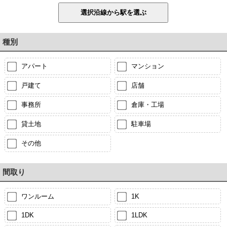
種別
アパート
マンション
戸建て
店舗
事務所
倉庫・工場
貸土地
駐車場
その他
間取り
ワンルーム
1K
1DK
1LDK