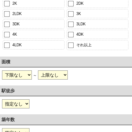
2K
2DK
2LDK
3K
3DK
3LDK
4K
4DK
4LDK
それ以上
面積
～
駅徒歩
築年数