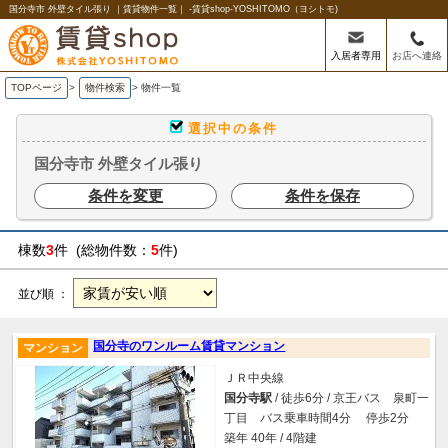
国分寺市 外壁タイル張り ｜賃貸物件一覧｜ -賃貸shop-YOSHITOMO（ヨシトモ)
入居者専用
お店へ連絡
TOPページ
>
物件検索
>
物件一覧
選択中の条件
国分寺市 外壁タイル張り
条件を変更
条件を保存
棟数
3
件 (総物件数：
5
件)
並び順 ：
国分寺のワンルーム賃貸マンション
マンション
ＪＲ中央線
国分寺駅
/ 徒歩6分 / 京王バス 泉町一
丁目 バス乗車時間4分 停歩2分
築年 40年 / 4階建