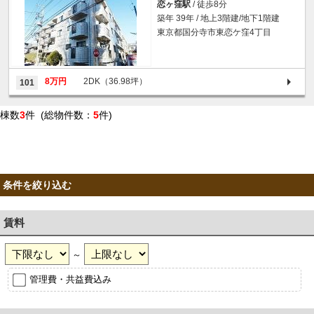
恋ヶ窪駅
/ 徒歩8分
築年 39年 / 地上3階建/地下1階建
東京都国分寺市東恋ケ窪4丁目
8万円
2DK（36.98坪）
101
棟数
3
件 (総物件数：
5
件)
条件を絞り込む
賃料
～
管理費・共益費込み