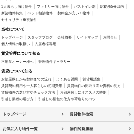
1人暮らし向け物件
ファミリー向け物件
バストイレ別
駅徒歩5分以内
新築物件特集
ペット相談物件
契約金が安い！物件
セキュリティ重視物件
当社について
トップページ
スタッフブログ
会社概要
サイトマップ
お問合せ
個人情報の取扱い
入居者様専用
賃貸管理について知る
不動産オーナー様へ
管理物件ギャラリー
賃貸について知る
お部屋探しから契約までの流れ
よくある質問
賃貸用語集
賃貸契約費用や一人暮らしの初期費用
賃貸物件の間取り図や資料の見方
賃貸物件の選び方やチェック方法
お部屋探しにオススメの時期
引越し業者の選び方
引越しの梱包の仕方や荷造りのコツ
トップページ
賃貸物件検索
お気に入り物件一覧
物件閲覧履歴