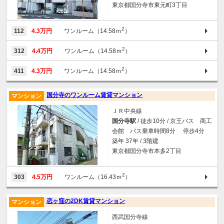
東京都国分寺市東元町3丁目
2
112
4.3万円
ワンルーム（14.58ｍ
）
2
312
4.4万円
ワンルーム（14.58ｍ
）
2
411
4.3万円
ワンルーム（14.58ｍ
）
国分寺のワンルーム賃貸マンション
マンション
ＪＲ中央線
国分寺駅
/ 徒歩10分 / 京王バス 商工
会館 バス乗車時間8分 停歩4分
築年 37年 / 3階建
東京都国分寺市本多2丁目
2
303
4.5万円
ワンルーム（16.43ｍ
）
恋ヶ窪の2DK賃貸マンション
マンション
西武国分寺線