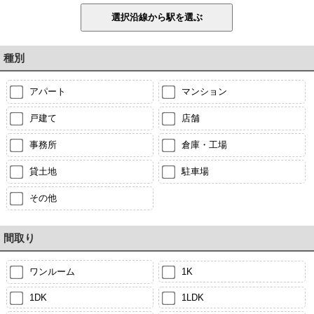
種別
アパート
マンション
戸建て
店舗
事務所
倉庫・工場
貸土地
駐車場
その他
間取り
ワンルーム
1K
1DK
1LDK