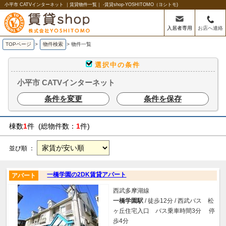
小平市 CATVインターネット ｜賃貸物件一覧｜ -賃貸shop-YOSHITOMO（ヨシトモ)
入居者専用
お店へ連絡
TOPページ
>
物件検索
>
物件一覧
選択中の条件
小平市 CATVインターネット
条件を変更
条件を保存
棟数
1
件 (総物件数：
1
件)
並び順 ：
一橋学園の2DK賃貸アパート
アパート
西武多摩湖線
一橋学園駅
/ 徒歩12分 / 西武バス 松
ヶ丘住宅入口 バス乗車時間3分 停
歩4分