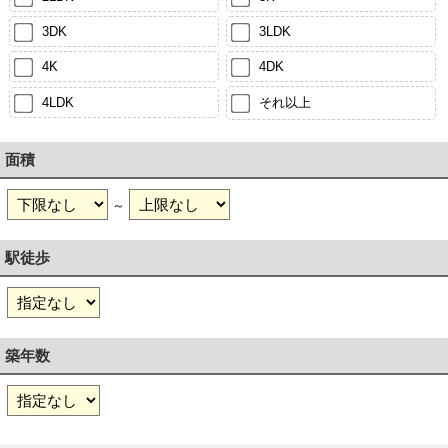
3DK
3LDK
4K
4DK
4LDK
それ以上
面積
～
駅徒歩
築年数