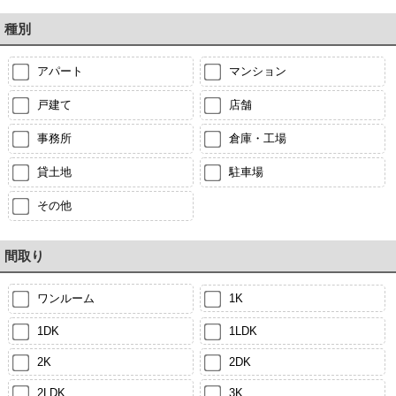
種別
アパート
マンション
戸建て
店舗
事務所
倉庫・工場
貸土地
駐車場
その他
間取り
ワンルーム
1K
1DK
1LDK
2K
2DK
2LDK
3K