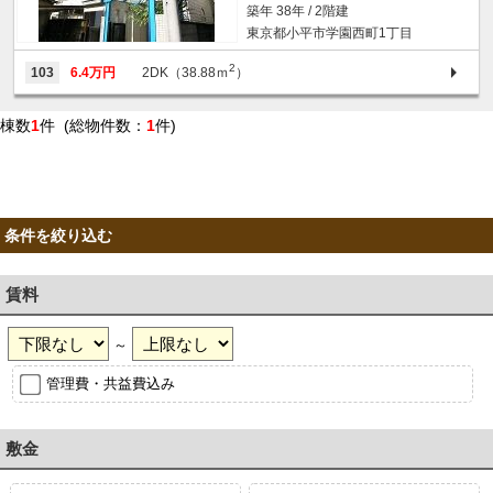
築年 38年 / 2階建
東京都小平市学園西町1丁目
2
103
6.4万円
2DK（38.88ｍ
）
棟数
1
件 (総物件数：
1
件)
条件を絞り込む
賃料
～
管理費・共益費込み
敷金