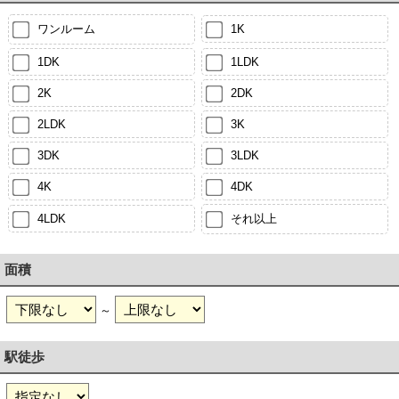
ワンルーム
1K
1DK
1LDK
2K
2DK
2LDK
3K
3DK
3LDK
4K
4DK
4LDK
それ以上
面積
～
駅徒歩