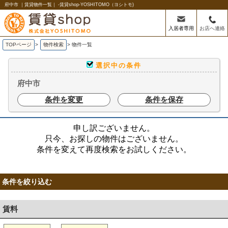
府中市 ｜賃貸物件一覧｜ -賃貸shop-YOSHITOMO（ヨシトモ)
入居者専用
お店へ連絡
TOPページ
>
物件検索
>
物件一覧
選択中の条件
府中市
条件を変更
条件を保存
申し訳ございません。
只今、お探しの物件はございません。
条件を変えて再度検索をお試しください。
条件を絞り込む
賃料