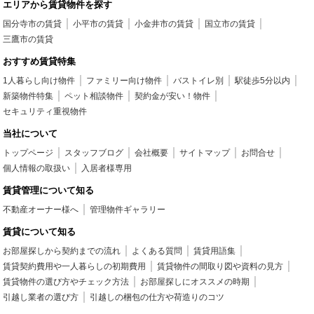
エリアから賃貸物件を探す
国分寺市の賃貸
小平市の賃貸
小金井市の賃貸
国立市の賃貸
三鷹市の賃貸
おすすめ賃貸特集
1人暮らし向け物件
ファミリー向け物件
バストイレ別
駅徒歩5分以内
新築物件特集
ペット相談物件
契約金が安い！物件
セキュリティ重視物件
当社について
トップページ
スタッフブログ
会社概要
サイトマップ
お問合せ
個人情報の取扱い
入居者様専用
賃貸管理について知る
不動産オーナー様へ
管理物件ギャラリー
賃貸について知る
お部屋探しから契約までの流れ
よくある質問
賃貸用語集
賃貸契約費用や一人暮らしの初期費用
賃貸物件の間取り図や資料の見方
賃貸物件の選び方やチェック方法
お部屋探しにオススメの時期
引越し業者の選び方
引越しの梱包の仕方や荷造りのコツ