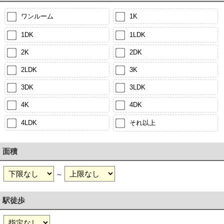
ワンルーム
1K
1DK
1LDK
2K
2DK
2LDK
3K
3DK
3LDK
4K
4DK
4LDK
それ以上
面積
～
駅徒歩