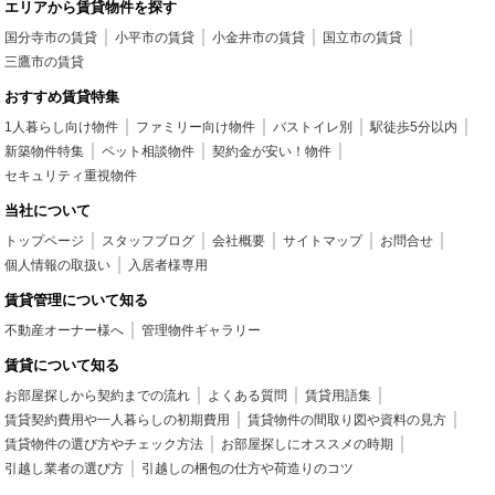
エリアから賃貸物件を探す
国分寺市の賃貸
小平市の賃貸
小金井市の賃貸
国立市の賃貸
三鷹市の賃貸
おすすめ賃貸特集
1人暮らし向け物件
ファミリー向け物件
バストイレ別
駅徒歩5分以内
新築物件特集
ペット相談物件
契約金が安い！物件
セキュリティ重視物件
当社について
トップページ
スタッフブログ
会社概要
サイトマップ
お問合せ
個人情報の取扱い
入居者様専用
賃貸管理について知る
不動産オーナー様へ
管理物件ギャラリー
賃貸について知る
お部屋探しから契約までの流れ
よくある質問
賃貸用語集
賃貸契約費用や一人暮らしの初期費用
賃貸物件の間取り図や資料の見方
賃貸物件の選び方やチェック方法
お部屋探しにオススメの時期
引越し業者の選び方
引越しの梱包の仕方や荷造りのコツ