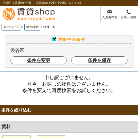
渋谷区 ｜賃貸物件一覧｜ -賃貸shop-YOSHITOMO（ヨシトモ)
入居者専用
お店へ連絡
TOPページ
>
物件検索
>
物件一覧
選択中の条件
渋谷区
条件を変更
条件を保存
申し訳ございません。
只今、お探しの物件はございません。
条件を変えて再度検索をお試しください。
条件を絞り込む
賃料