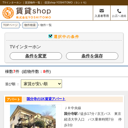
TVインターホン ｜賃貸物件一覧｜ -賃貸shop-YOSHITOMO（ヨシトモ)
入居者専用
お店へ連絡
TOPページ
>
物件検索
>
物件一覧
選択中の条件
TVインターホン
条件を変更
条件を保存
棟数
7
件 (総物件数：
8
件)
並び順 ：
国分寺の1K賃貸アパート
アパート
ＪＲ中央線
国分寺駅
/ 徒歩17分 / 京王バス 東京
経済大学入口 バス乗車時間7分 停
歩3分