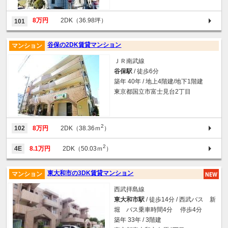
8万円
2DK（36.98坪）
101
谷保の2DK賃貸マンション
マンション
ＪＲ南武線
谷保駅
/ 徒歩6分
築年 40年 / 地上4階建/地下1階建
東京都国立市富士見台2丁目
2
102
8万円
2DK（38.36ｍ
）
2
4E
8.1万円
2DK（50.03ｍ
）
東大和市の3DK賃貸マンション
マンション
西武拝島線
東大和市駅
/ 徒歩14分 / 西武バス 新
堀 バス乗車時間4分 停歩4分
築年 33年 / 3階建