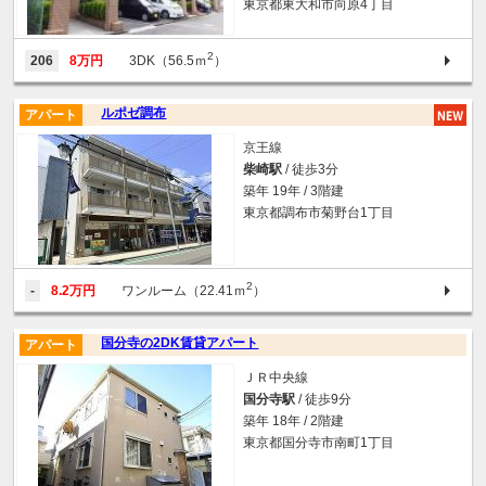
東京都東大和市向原4丁目
2
206
8万円
3DK（56.5ｍ
）
ルポゼ調布
アパート
京王線
柴崎駅
/ 徒歩3分
築年 19年 / 3階建
東京都調布市菊野台1丁目
2
-
8.2万円
ワンルーム（22.41ｍ
）
国分寺の2DK賃貸アパート
アパート
ＪＲ中央線
国分寺駅
/ 徒歩9分
築年 18年 / 2階建
東京都国分寺市南町1丁目