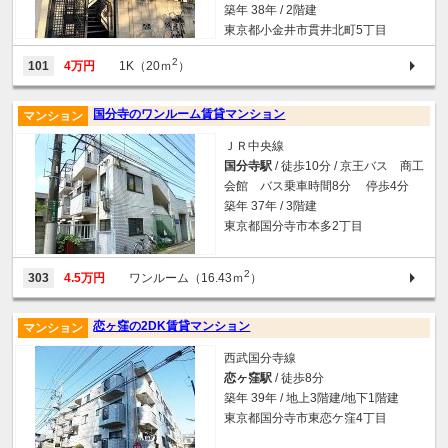
築年 38年 / 2階建
東京都小金井市貫井北町5丁目
2
101
4万円
1K（20ｍ
）
国分寺のワンルーム賃貸マンション
マンション
ＪＲ中央線
国分寺駅
/ 徒歩10分 / 京王バス 商工
会館 バス乗車時間8分 停歩4分
築年 37年 / 3階建
東京都国分寺市本多2丁目
2
303
4.5万円
ワンルーム（16.43ｍ
）
恋ヶ窪の2DK賃貸マンション
マンション
西武国分寺線
恋ヶ窪駅
/ 徒歩8分
築年 39年 / 地上3階建/地下1階建
東京都国分寺市東恋ケ窪4丁目