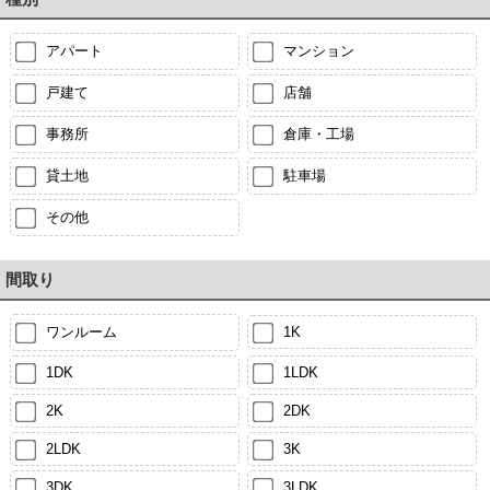
アパート
マンション
戸建て
店舗
事務所
倉庫・工場
貸土地
駐車場
その他
間取り
ワンルーム
1K
1DK
1LDK
2K
2DK
2LDK
3K
3DK
3LDK