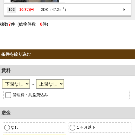
2
102
10.7万円
2DK（47.2ｍ
）
棟数
7
件 (総物件数：
8
件)
条件を絞り込む
賃料
～
管理費・共益費込み
敷金
なし
１ヶ月以下