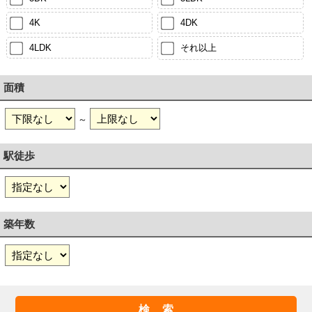
4K
4DK
4LDK
それ以上
面積
～
駅徒歩
築年数