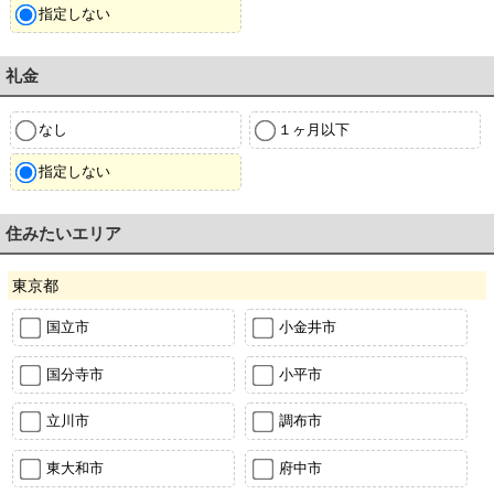
指定しない
礼金
なし
１ヶ月以下
指定しない
住みたいエリア
東京都
国立市
小金井市
国分寺市
小平市
立川市
調布市
東大和市
府中市