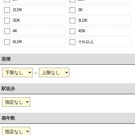
2LDK
3K
3DK
3LDK
4K
4DK
4LDK
それ以上
面積
～
駅徒歩
築年数