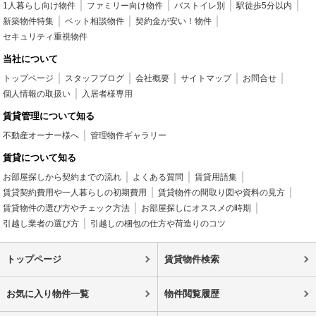
1人暮らし向け物件
ファミリー向け物件
バストイレ別
駅徒歩5分以内
新築物件特集
ペット相談物件
契約金が安い！物件
セキュリティ重視物件
当社について
トップページ
スタッフブログ
会社概要
サイトマップ
お問合せ
個人情報の取扱い
入居者様専用
賃貸管理について知る
不動産オーナー様へ
管理物件ギャラリー
賃貸について知る
お部屋探しから契約までの流れ
よくある質問
賃貸用語集
賃貸契約費用や一人暮らしの初期費用
賃貸物件の間取り図や資料の見方
賃貸物件の選び方やチェック方法
お部屋探しにオススメの時期
引越し業者の選び方
引越しの梱包の仕方や荷造りのコツ
トップページ
賃貸物件検索
お気に入り物件一覧
物件閲覧履歴