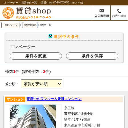
エレベーター ｜賃貸物件一覧｜ -賃貸shop-YOSHITOMO（ヨシトモ)
入居者専用
お店へ連絡
TOPページ
>
物件検索
>
物件一覧
選択中の条件
エレベーター
条件を変更
条件を保存
棟数
1
件 (総物件数：
2
件)
並び順 ：
東府中のワンルーム賃貸マンション
マンション
京王線
東府中駅
/ 徒歩4分
築年 41年 / 9階建
東京都府中市緑町3丁目