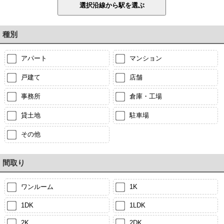
種別
アパート
マンション
戸建て
店舗
事務所
倉庫・工場
貸土地
駐車場
その他
間取り
ワンルーム
1K
1DK
1LDK
2K
2DK