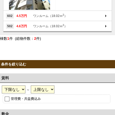
2
602
4.5万円
ワンルーム（18.02ｍ
）
2
502
4.6万円
ワンルーム（18.02ｍ
）
棟数
1
件 (総物件数：
2
件)
条件を絞り込む
賃料
～
管理費・共益費込み
敷金