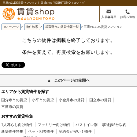
三鷹の1LDK賃貸マンション | -賃貸shop-YOSHITOMO（ヨシトモ)
入居者専用
お店へ連絡
TOPページ
>
物件検索
>
武蔵野市の賃貸情報一覧
>
三鷹の1LDK賃貸マンション
こちらの物件は掲載を終了しております。
条件を変えて、再度検索をお願いします。
このページの先頭へ
エリアから賃貸物件を探す
国分寺市の賃貸
小平市の賃貸
小金井市の賃貸
国立市の賃貸
三鷹市の賃貸
おすすめ賃貸特集
1人暮らし向け物件
ファミリー向け物件
バストイレ別
駅徒歩5分以内
新築物件特集
ペット相談物件
契約金が安い！物件