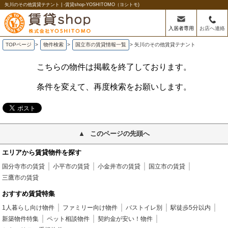
矢川のその他賃貸テナント | -賃貸shop-YOSHITOMO（ヨシトモ)
入居者専用
お店へ連絡
TOPページ
>
物件検索
>
国立市の賃貸情報一覧
>
矢川のその他賃貸テナント
こちらの物件は掲載を終了しております。
条件を変えて、再度検索をお願いします。
このページの先頭へ
エリアから賃貸物件を探す
国分寺市の賃貸
小平市の賃貸
小金井市の賃貸
国立市の賃貸
三鷹市の賃貸
おすすめ賃貸特集
1人暮らし向け物件
ファミリー向け物件
バストイレ別
駅徒歩5分以内
新築物件特集
ペット相談物件
契約金が安い！物件