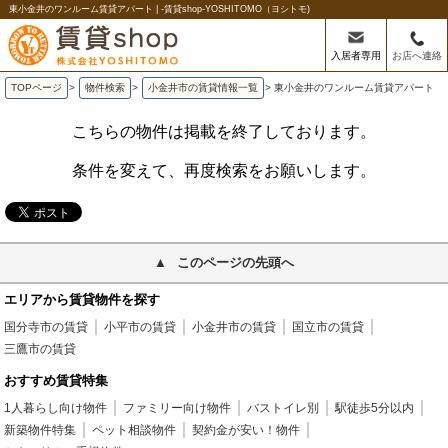
東小金井のワンルーム賃貸アパート | -賃貸shop-YOSHITOMO（ヨシトモ)
入居者専用
お店へ連絡
TOPページ
>
物件検索
>
小金井市の賃貸情報一覧
>
東小金井のワンルーム賃貸アパート
こちらの物件は掲載を終了しております。
条件を変えて、再度検索をお願いします。
このページの先頭へ
エリアから賃貸物件を探す
国分寺市の賃貸
小平市の賃貸
小金井市の賃貸
国立市の賃貸
三鷹市の賃貸
おすすめ賃貸特集
1人暮らし向け物件
ファミリー向け物件
バストイレ別
駅徒歩5分以内
新築物件特集
ペット相談物件
契約金が安い！物件