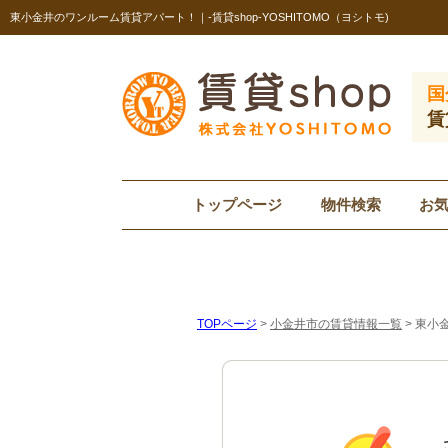
東小金井のワンルーム賃貸アパート！｜-賃貸shop-YOSHITOMO（ヨシトモ)
国
賃
トップページ
物件検索
お
TOPページ
>
小金井市の賃貸情報一覧
>
東小