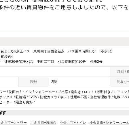
徒歩13分/京王バス 東町四丁目西交差点 バス乗車時間10分 停歩3分
徒歩9分
 徒歩26分/京王バス 中町二丁目 バス乗車時間10分 停歩2分
種別 / 
階層
2階
間取り
ワー / 洗面台 / トイレ / シャワールーム / 出窓 / 南向き / ロフト / 照明付き / エアコ
ボックス / 駐輪場 / CATV / 防犯カメラ / ネット使用料不要 / 当社管理物件 / 無線L
グヒーター / 陽当り良好 /
探す
小金井市+シャワー
小金井市+洗面台
小金井市+トイレ
小金井市+シャワールー