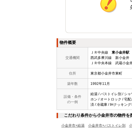
物件概要
ＪＲ中央線
東小金井駅
交通機関
西武多摩川線 新小金井 
ＪＲ中央本線 武蔵小金井
住所
東京都小金井市東町
築年数
1992年11月
給湯 / バストイレ別 / シャ
設備・条件
ホン / オートロック / 宅配
の一例
済 / 冷蔵庫 / IHクッキン
こだわり条件から小金井市の物件を
小金井市+給湯
小金井市+バストイレ別