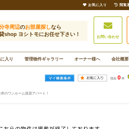
お気に入り
閲覧
分寺周辺
の
お部屋探し
なら
貸shop ヨシトモにお任せ下さい！
お問い合わせ
気に入り
管理物件ギャラリー
オーナー様へ
会社概要
0
現在
件
金井のワンルーム賃貸アパート！