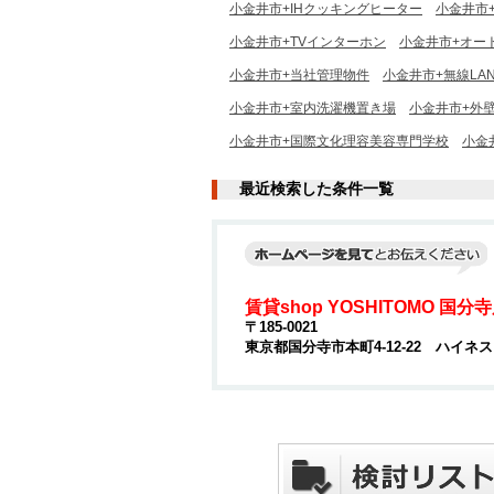
小金井市+IHクッキングヒーター
小金井市
小金井市+TVインターホン
小金井市+オー
小金井市+当社管理物件
小金井市+無線LA
小金井市+室内洗濯機置き場
小金井市+外
小金井市+国際文化理容美容専門学校
小金
最近検索した条件一覧
賃貸shop YOSHITOMO 国分
〒185-0021
東京都国分寺市本町4-12-22 ハイネ