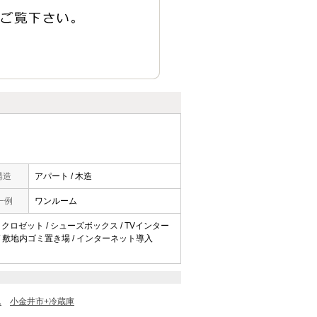
構造
アパート / 木造
一例
ワンルーム
ン / クロゼット / シューズボックス / TVインター
AN / 敷地内ゴミ置き場 / インターネット導入
ム
小金井市+冷蔵庫