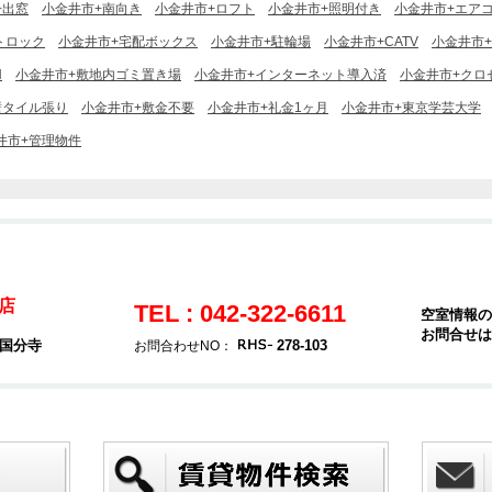
+出窓
小金井市+南向き
小金井市+ロフト
小金井市+照明付き
小金井市+エア
トロック
小金井市+宅配ボックス
小金井市+駐輪場
小金井市+CATV
小金井市
N
小金井市+敷地内ゴミ置き場
小金井市+インターネット導入済
小金井市+クロ
壁タイル張り
小金井市+敷金不要
小金井市+礼金1ヶ月
小金井市+東京学芸大学
井市+管理物件
寺店
TEL : 042-322-6611
空室情報の
お問合せは
ス国分寺
278-103
お問合わせNO：