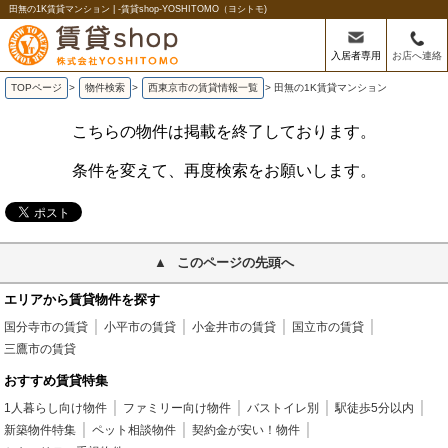
田無の1K賃貸マンション | -賃貸shop-YOSHITOMO（ヨシトモ)
入居者専用
お店へ連絡
TOPページ
>
物件検索
>
西東京市の賃貸情報一覧
>
田無の1K賃貸マンション
こちらの物件は掲載を終了しております。
条件を変えて、再度検索をお願いします。
このページの先頭へ
エリアから賃貸物件を探す
国分寺市の賃貸
小平市の賃貸
小金井市の賃貸
国立市の賃貸
三鷹市の賃貸
おすすめ賃貸特集
1人暮らし向け物件
ファミリー向け物件
バストイレ別
駅徒歩5分以内
新築物件特集
ペット相談物件
契約金が安い！物件