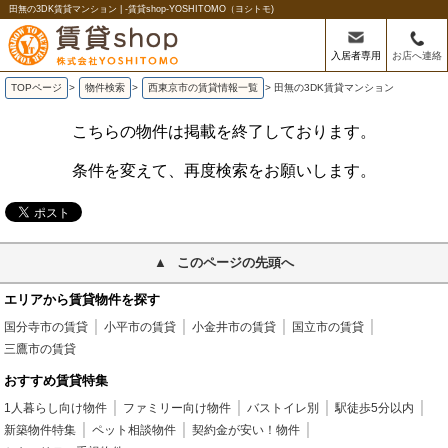
田無の3DK賃貸マンション | -賃貸shop-YOSHITOMO（ヨシトモ)
入居者専用
お店へ連絡
TOPページ
>
物件検索
>
西東京市の賃貸情報一覧
>
田無の3DK賃貸マンション
こちらの物件は掲載を終了しております。
条件を変えて、再度検索をお願いします。
このページの先頭へ
エリアから賃貸物件を探す
国分寺市の賃貸
小平市の賃貸
小金井市の賃貸
国立市の賃貸
三鷹市の賃貸
おすすめ賃貸特集
1人暮らし向け物件
ファミリー向け物件
バストイレ別
駅徒歩5分以内
新築物件特集
ペット相談物件
契約金が安い！物件